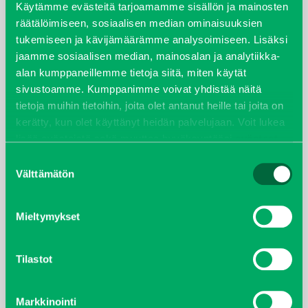
Käytämme evästeitä tarjoamamme sisällön ja mainosten
räätälöimiseen, sosiaalisen median ominaisuuksien
joulukuu 2022
tukemiseen ja kävijämäärämme analysoimiseen. Lisäksi
jaamme sosiaalisen median, mainosalan ja analytiikka-
huhtikuu 2022
alan kumppaneillemme tietoja siitä, miten käytät
sivustoamme. Kumppanimme voivat yhdistää näitä
helmikuu 2022
tietoja muihin tietoihin, joita olet antanut heille tai joita on
kerätty, kun olet käyttänyt heidän palvelujaan. Voit lukea
joulukuu 2021
lisää evästeistä sekä muuttaa hyväksyntääsi
evästeet
sivulta.
Suostumuksen
lokakuu 2021
Välttämätön
valinta
kesäkuu 2021
Mieltymykset
tammikuu 2021
Tilastot
helmikuu 2020
Markkinointi
joulukuu 2019