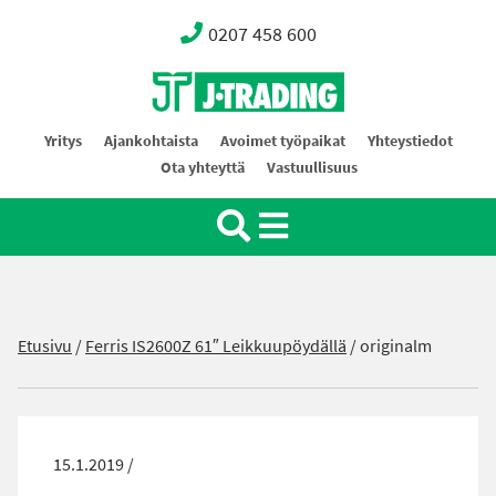
0207 458 600
Oy J-Trading Ab
Yritys
Ajankohtaista
Avoimet työpaikat
Yhteystiedot
Ota yhteyttä
Vastuullisuus
Etusivu
/
Ferris IS2600Z 61″ Leikkuupöydällä
/
originalm
15.1.2019 /