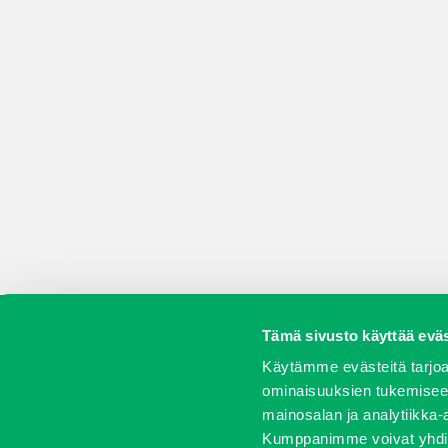
Tämä sivusto käyttää eväs
Koneet
Vaihtokoneet
Kalusteet
Huolto j
Käytämme evästeitä tarjoa
ominaisuuksien tukemisee
mainosalan ja analytiikka-
Kumppanimme voivat yhdistää 