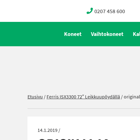
0207 458 600
Koneet
Vaihtokoneet
Ka
Etusivu
/
Ferris ISX3300 72″ Leikkuupöydällä
/
origina
14.1.2019 /