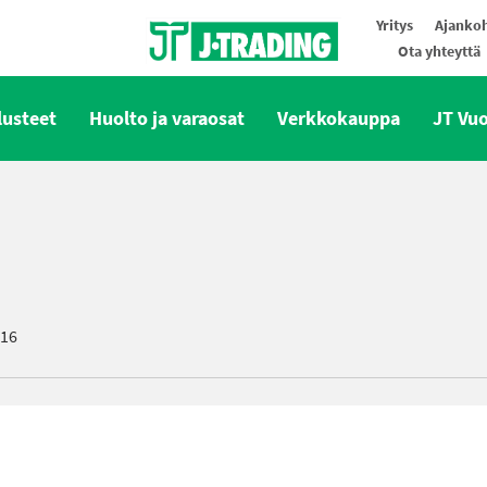
Yritys
Ajankoh
Ota yhteyttä
Oy J-Trading Ab
lusteet
Huolto ja varaosat
Verkkokauppa
JT Vu
l16