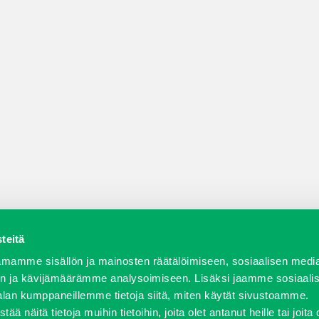
teitä
a varaosat
Verkkokauppa
JT Vuokrakone
Jälleenmy
mamme sisällön ja mainosten räätälöimiseen, sosiaalisen medi
n ja kävijämäärämme analysoimiseen. Lisäksi jaamme sosiaali
alan kumppaneillemme tietoja siitä, miten käytät sivustoamme.
näitä tietoja muihin tietoihin, joita olet antanut heille tai joita 