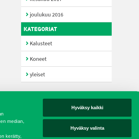
joulukuu 2016
KATEGORIAT
Kalusteet
Koneet
yleiset
Hyväksy kaikki
yjät
an
sen median,
Hyväksy valinta
on kerätty,