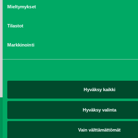
kesäkuu 2017
Mieltymykset
joulukuu 2016
Tilastot
KATEGORIAT
Markkinointi
Kalusteet
Koneet
yleiset
Hyväksy kaikki
Hyväksy valinta
Koneet
Vaihtokoneet
Kalusteet
Huolto ja varaosat
Verkkokauppa
Vain välttämättömät
JT Vuokrakone
Jälleenmyyjät