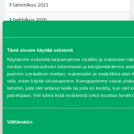
tammikuu 2021
helmikuu 2020
joulukuu 2019
huhtikuu 2019
Tämä sivusto käyttää evästeitä
Käytämme evästeitä tarjoamamme sisällön ja mainosten räät
helmikuu 2019
median ominaisuuksien tukemiseen ja kävijämäärämme anal
jaamme sosiaalisen median, mainosalan ja analytiikka-alan 
elokuu 2018
siitä, miten käytät sivustoamme. Kumppanimme voivat yhdistä
tietoihin, joita olet antanut heille tai joita on kerätty, kun olet
tammikuu 2018
palvelujaan. Voit lukea lisää evästeistä sekä muuttaa hyväks
joulukuu 2017
Suostumuksen
Välttämätön
valinta
heinäkuu 2017