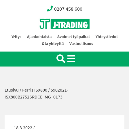
0207 458 600
Oy J-Trading Ab
Yritys
Ajankohtaista
Avoimet työpaikat
Yhteystiedot
Ota yhteyttä
Vastuullisuus
Etusivu
/
Ferris ISX800
/
5902021-
ISX800B2752SRDCE_MG_0173
18.3.2022 /