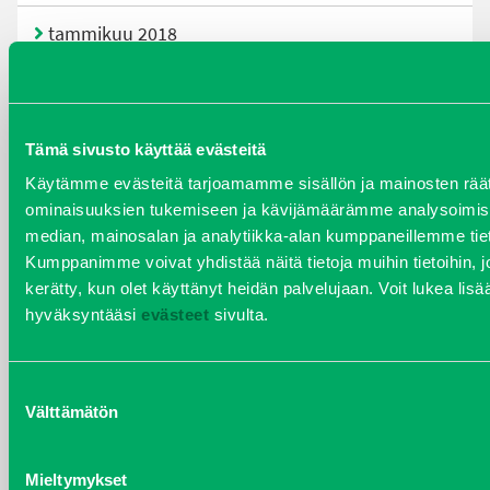
tammikuu 2018
joulukuu 2017
heinäkuu 2017
Tämä sivusto käyttää evästeitä
Käytämme evästeitä tarjoamamme sisällön ja mainosten räät
kesäkuu 2017
ominaisuuksien tukemiseen ja kävijämäärämme analysoimise
median, mainosalan ja analytiikka-alan kumppaneillemme tiet
joulukuu 2016
Kumppanimme voivat yhdistää näitä tietoja muihin tietoihin, joit
kerätty, kun olet käyttänyt heidän palvelujaan. Voit lukea li
KATEGORIAT
hyväksyntääsi
evästeet
sivulta.
Kalusteet
Suostumuksen
Koneet
Välttämätön
valinta
yleiset
Mieltymykset