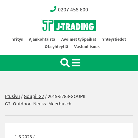
0207 458 600
Oy J-Trading Ab
Yritys
Ajankohtaista
Avoimet työpaikat
Yhteystiedot
Ota yhteyttä
Vastuullisuus
Etusivu
/
Goupil G2
/
2019-5783-GOUPIL
G2_Outdoor_Neuss_Meerbusch
1.6.2023 /