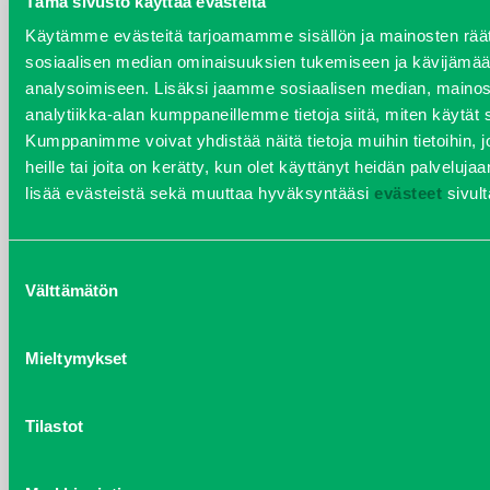
Tämä sivusto käyttää evästeitä
tammikuu 2021
Käytämme evästeitä tarjoamamme sisällön ja mainosten räät
sosiaalisen median ominaisuuksien tukemiseen ja kävijäm
helmikuu 2020
analysoimiseen. Lisäksi jaamme sosiaalisen median, mainos
analytiikka-alan kumppaneillemme tietoja siitä, miten käytä
joulukuu 2019
Kumppanimme voivat yhdistää näitä tietoja muihin tietoihin, jo
heille tai joita on kerätty, kun olet käyttänyt heidän palvelujaa
huhtikuu 2019
lisää evästeistä sekä muuttaa hyväksyntääsi
evästeet
sivult
helmikuu 2019
Suostumuksen
Välttämätön
valinta
elokuu 2018
tammikuu 2018
Mieltymykset
joulukuu 2017
Tilastot
heinäkuu 2017