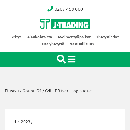
0207 458 600
Oy J-Trading Ab
Yritys
Ajankohtaista
Avoimet työpaikat
Yhteystiedot
Ota yhteyttä
Vastuullisuus
Etusivu
/
Goupil G4
/
G4L_PB+vert_logistique
4.4.2023 /