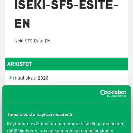
ISEKI-SF5-ESITE-
EN
Iseki-SF5-Esite-EN
ARKISTOT
maaliskuu 2026
elokuu 2024
syyskuu 2023
Tämä sivusto käyttää evästeitä
joulukuu 2022
Käytämme evästeitä tarjoamamme sisällön ja mainosten
räätälöimiseen, sosiaalisen median ominaisuuksien