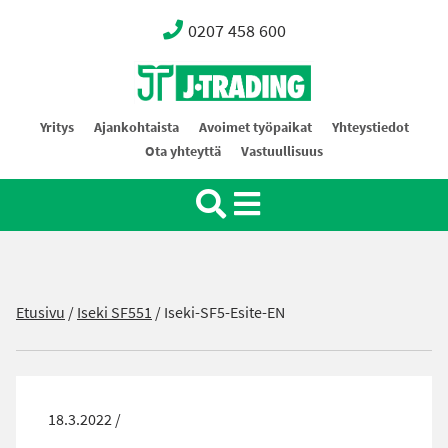
0207 458 600
Oy J-Trading Ab
Yritys
Ajankohtaista
Avoimet työpaikat
Yhteystiedot
Ota yhteyttä
Vastuullisuus
Etusivu
/
Iseki SF551
/
Iseki-SF5-Esite-EN
18.3.2022 /