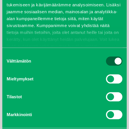
huhtikuu 2022
tukemiseen ja kävijämäärämme analysoimiseen. Lisäksi
jaamme sosiaalisen median, mainosalan ja analytiikka-
helmikuu 2022
alan kumppaneillemme tietoja siitä, miten käytät
sivustoamme. Kumppanimme voivat yhdistää näitä
joulukuu 2021
tietoja muihin tietoihin, joita olet antanut heille tai joita on
kerätty, kun olet käyttänyt heidän palvelujaan. Voit lukea
lokakuu 2021
lisää evästeistä sekä muuttaa hyväksyntääsi
evästeet
sivulta.
Suostumuksen
kesäkuu 2021
Välttämätön
valinta
tammikuu 2021
Mieltymykset
helmikuu 2020
Tilastot
joulukuu 2019
Markkinointi
huhtikuu 2019