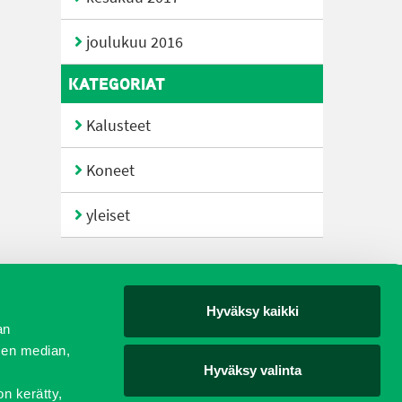
joulukuu 2016
KATEGORIAT
Kalusteet
Koneet
yleiset
Hyväksy kaikki
yjät
an
sen median,
Hyväksy valinta
on kerätty,