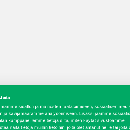
teitä
a varaosat
Verkkokauppa
JT Vuokrakone
Jälleenmy
mamme sisällön ja mainosten räätälöimiseen, sosiaalisen medi
n ja kävijämäärämme analysoimiseen. Lisäksi jaamme sosiaali
alan kumppaneillemme tietoja siitä, miten käytät sivustoamme.
näitä tietoja muihin tietoihin, joita olet antanut heille tai joita 