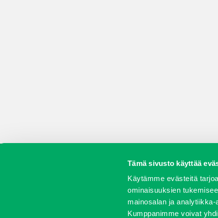
Tämä sivusto käyttää eväs
Koneet
Vaihtokoneet
Kalusteet
Huolto j
Käytämme evästeitä tarjoa
ominaisuuksien tukemisee
mainosalan ja analytiikka-
Kumppanimme voivat yhdistää 