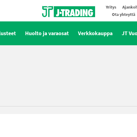
Yritys
Ajankoh
Ota yhteyttä
Oy J-Trading Ab
lusteet
Huolto ja varaosat
Verkkokauppa
JT Vu