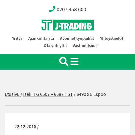
0207 458 600
Oy J-Trading Ab
Yritys
Ajankohtaista
Avoimet työpaikat
Yhteystiedot
Ota yhteyttä
Vastuullisuus
Etusivu
/
Iseki TG 6507 – 6687 HST
/
6490 x 5 Espoo
22.12.2016 /