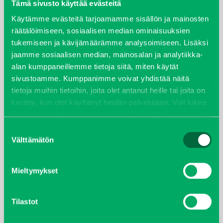
elokuu 2024
Tämä sivusto käyttää evästeitä
Käytämme evästeitä tarjoamamme sisällön ja mainosten
syyskuu 2023
räätälöimiseen, sosiaalisen median ominaisuuksien
tukemiseen ja kävijämäärämme analysoimiseen. Lisäksi
joulukuu 2022
jaamme sosiaalisen median, mainosalan ja analytiikka-
alan kumppaneillemme tietoja siitä, miten käytät
huhtikuu 2022
sivustoamme. Kumppanimme voivat yhdistää näitä
tietoja muihin tietoihin, joita olet antanut heille tai joita on
helmikuu 2022
kerätty, kun olet käyttänyt heidän palvelujaan. Voit lukea
lisää evästeistä sekä muuttaa hyväksyntääsi
evästeet
joulukuu 2021
sivulta.
Suostumuksen
Välttämätön
valinta
lokakuu 2021
Mieltymykset
kesäkuu 2021
tammikuu 2021
Tilastot