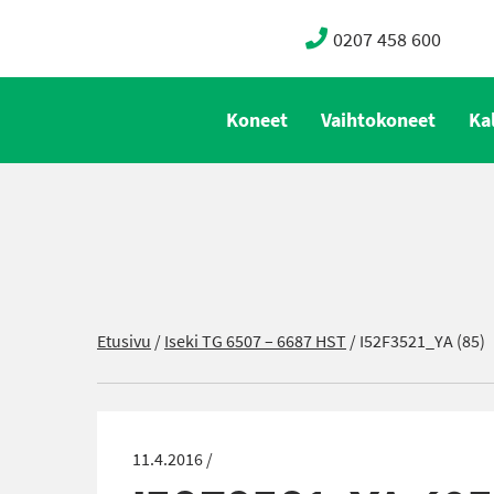
0207 458 600
Koneet
Vaihtokoneet
Ka
Etusivu
/
Iseki TG 6507 – 6687 HST
/
I52F3521_YA (85)
11.4.2016 /