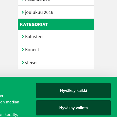
joulukuu 2016
KATEGORIAT
Kalusteet
Koneet
yleiset
Hyväksy kaikki
yjät
an
sen median,
Hyväksy valinta
on kerätty,