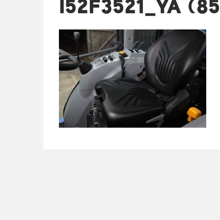
I52F3521_YA (85