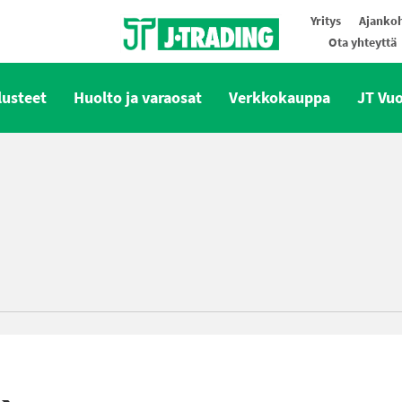
Yritys
Ajankoh
Ota yhteyttä
Oy J-Trading Ab
lusteet
Huolto ja varaosat
Verkkokauppa
JT Vu