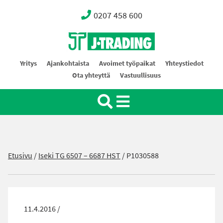
0207 458 600
Oy J-Trading Ab
Yritys
Ajankohtaista
Avoimet työpaikat
Yhteystiedot
Ota yhteyttä
Vastuullisuus
Etusivu
/
Iseki TG 6507 – 6687 HST
/
P1030588
11.4.2016 /