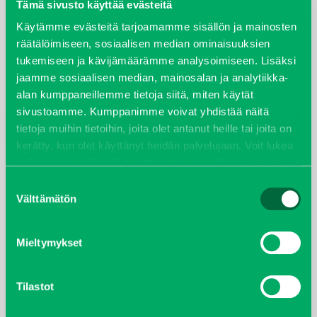
elokuu 2024
Tämä sivusto käyttää evästeitä
Käytämme evästeitä tarjoamamme sisällön ja mainosten
syyskuu 2023
räätälöimiseen, sosiaalisen median ominaisuuksien
tukemiseen ja kävijämäärämme analysoimiseen. Lisäksi
joulukuu 2022
jaamme sosiaalisen median, mainosalan ja analytiikka-
alan kumppaneillemme tietoja siitä, miten käytät
huhtikuu 2022
sivustoamme. Kumppanimme voivat yhdistää näitä
tietoja muihin tietoihin, joita olet antanut heille tai joita on
helmikuu 2022
kerätty, kun olet käyttänyt heidän palvelujaan. Voit lukea
lisää evästeistä sekä muuttaa hyväksyntääsi
evästeet
joulukuu 2021
sivulta.
Suostumuksen
Välttämätön
valinta
lokakuu 2021
Mieltymykset
kesäkuu 2021
tammikuu 2021
Tilastot