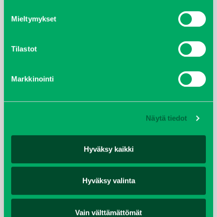
Mieltymykset
helmikuu 2022
joulukuu 2021
Tilastot
lokakuu 2021
Markkinointi
kesäkuu 2021
tammikuu 2021
Näytä tiedot
helmikuu 2020
Hyväksy kaikki
joulukuu 2019
Hyväksy valinta
huhtikuu 2019
Vain välttämättömät
helmikuu 2019