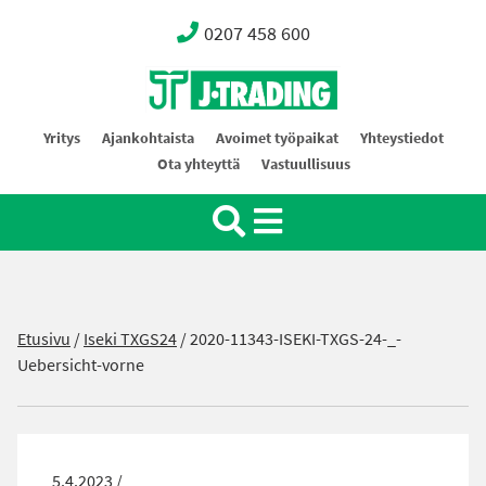
0207 458 600
Oy J-Trading Ab
Yritys
Ajankohtaista
Avoimet työpaikat
Yhteystiedot
Ota yhteyttä
Vastuullisuus
Etusivu
/
Iseki TXGS24
/
2020-11343-ISEKI-TXGS-24-_-
Uebersicht-vorne
5.4.2023 /