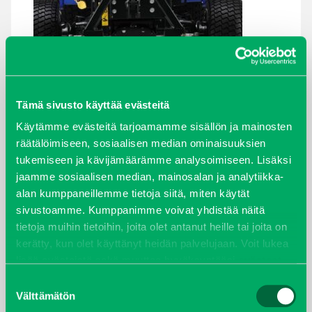
Tämä sivusto käyttää evästeitä
Käytämme evästeitä tarjoamamme sisällön ja mainosten
ARKISTOT
räätälöimiseen, sosiaalisen median ominaisuuksien
tukemiseen ja kävijämäärämme analysoimiseen. Lisäksi
maaliskuu 2026
jaamme sosiaalisen median, mainosalan ja analytiikka-
alan kumppaneillemme tietoja siitä, miten käytät
elokuu 2024
sivustoamme. Kumppanimme voivat yhdistää näitä
tietoja muihin tietoihin, joita olet antanut heille tai joita on
syyskuu 2023
kerätty, kun olet käyttänyt heidän palvelujaan. Voit lukea
lisää evästeistä sekä muuttaa hyväksyntääsi
evästeet
joulukuu 2022
sivulta.
Suostumuksen
Välttämätön
valinta
huhtikuu 2022