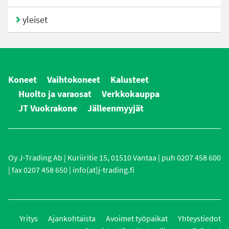
yleiset
Koneet
Vaihtokoneet
Kalusteet
Huolto ja varaosat
Verkkokauppa
JT Vuokrakone
Jälleenmyyjät
Oy J-Trading Ab | Kuriiritie 15, 01510 Vantaa | puh 0207 458 600
| fax 0207 458 650 | info(at)j-trading.fi
Yritys
Ajankohtaista
Avoimet työpaikat
Yhteystiedot