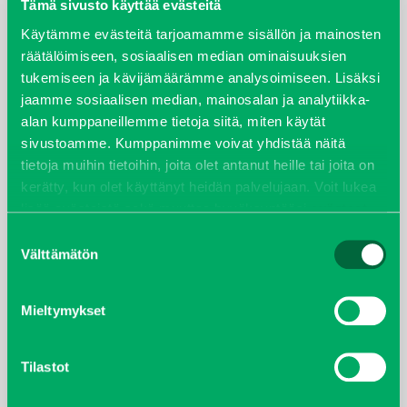
elokuu 2024
Tämä sivusto käyttää evästeitä
Käytämme evästeitä tarjoamamme sisällön ja mainosten
syyskuu 2023
räätälöimiseen, sosiaalisen median ominaisuuksien
tukemiseen ja kävijämäärämme analysoimiseen. Lisäksi
joulukuu 2022
jaamme sosiaalisen median, mainosalan ja analytiikka-
alan kumppaneillemme tietoja siitä, miten käytät
huhtikuu 2022
sivustoamme. Kumppanimme voivat yhdistää näitä
tietoja muihin tietoihin, joita olet antanut heille tai joita on
helmikuu 2022
kerätty, kun olet käyttänyt heidän palvelujaan. Voit lukea
lisää evästeistä sekä muuttaa hyväksyntääsi
evästeet
joulukuu 2021
sivulta.
Suostumuksen
Välttämätön
valinta
lokakuu 2021
Mieltymykset
kesäkuu 2021
tammikuu 2021
Tilastot