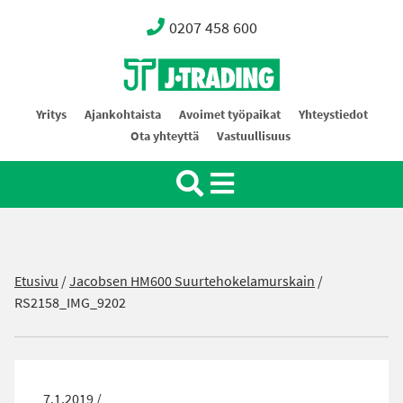
0207 458 600
Oy J-Trading Ab
Yritys
Ajankohtaista
Avoimet työpaikat
Yhteystiedot
Ota yhteyttä
Vastuullisuus
Etusivu
/
Jacobsen HM600 Suurtehokelamurskain
/
RS2158_IMG_9202
7.1.2019 /