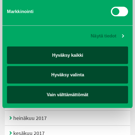
Markkinointi
helmikuu 2020
joulukuu 2019
Näytä tiedot
huhtikuu 2019
Hyväksy kaikki
helmikuu 2019
elokuu 2018
Hyväksy valinta
tammikuu 2018
Vain välttämättömät
joulukuu 2017
heinäkuu 2017
kesäkuu 2017