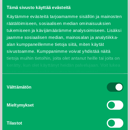
Tämä sivusto käyttää evästeitä
elokuu 2024
Käytämme evästeitä tarjoamamme sisällön ja mainosten
räätälöimiseen, sosiaalisen median ominaisuuksien
syyskuu 2023
tukemiseen ja kävijämäärämme analysoimiseen. Lisäksi
jaamme sosiaalisen median, mainosalan ja analytiikka-
joulukuu 2022
alan kumppaneillemme tietoja siitä, miten käytät
sivustoamme. Kumppanimme voivat yhdistää näitä
huhtikuu 2022
tietoja muihin tietoihin, joita olet antanut heille tai joita on
kerätty, kun olet käyttänyt heidän palvelujaan. Voit lukea
helmikuu 2022
lisää evästeistä sekä muuttaa hyväksyntääsi
evästeet
sivulta.
Suostumuksen
joulukuu 2021
Välttämätön
valinta
lokakuu 2021
Mieltymykset
kesäkuu 2021
Tilastot
tammikuu 2021