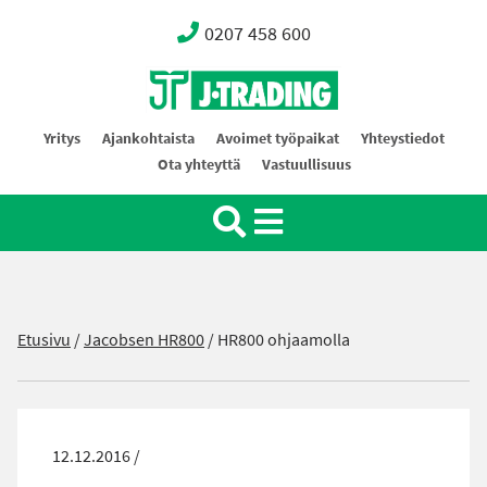
0207 458 600
Oy J-Trading Ab
Yritys
Ajankohtaista
Avoimet työpaikat
Yhteystiedot
Ota yhteyttä
Vastuullisuus
Etusivu
/
Jacobsen HR800
/
HR800 ohjaamolla
12.12.2016 /