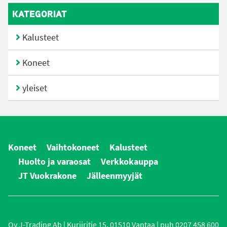
KATEGORIAT
Kalusteet
Koneet
yleiset
Koneet
Vaihtokoneet
Kalusteet
Huolto ja varaosat
Verkkokauppa
JT Vuokrakone
Jälleenmyyjät
Oy J-Trading Ab | Kuriiritie 15, 01510 Vantaa | puh 0207 458 600