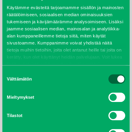
syyskuu 2023
Käytämme evästeitä tarjoamamme sisällön ja mainosten
räätälöimiseen, sosiaalisen median ominaisuuksien
tukemiseen ja kävijämäärämme analysoimiseen. Lisäksi
joulukuu 2022
jaamme sosiaalisen median, mainosalan ja analytiikka-
alan kumppaneillemme tietoja siitä, miten käytät
huhtikuu 2022
sivustoamme. Kumppanimme voivat yhdistää näitä
tietoja muihin tietoihin, joita olet antanut heille tai joita on
helmikuu 2022
kerätty, kun olet käyttänyt heidän palvelujaan. Voit lukea
lisää evästeistä sekä muuttaa hyväksyntääsi
evästeet
joulukuu 2021
sivulta.
Suostumuksen
Välttämätön
valinta
lokakuu 2021
kesäkuu 2021
Mieltymykset
tammikuu 2021
Tilastot
helmikuu 2020