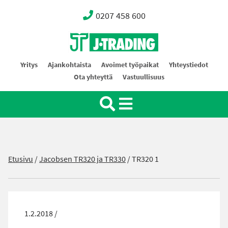
0207 458 600
Oy J-Trading Ab
Yritys
Ajankohtaista
Avoimet työpaikat
Yhteystiedot
Ota yhteyttä
Vastuullisuus
Etusivu
/
Jacobsen TR320 ja TR330
/
TR320 1
1.2.2018 /