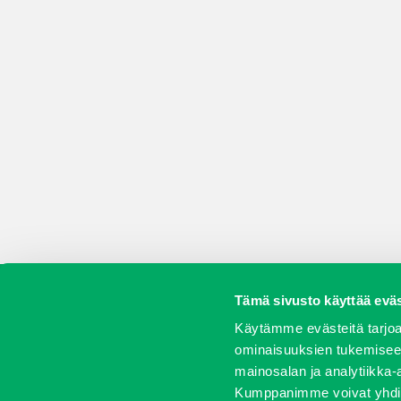
Tämä sivusto käyttää eväs
Koneet
Vaihtokoneet
Kalusteet
Huolto j
Käytämme evästeitä tarjoa
ominaisuuksien tukemisee
mainosalan ja analytiikka-
Kumppanimme voivat yhdistää 