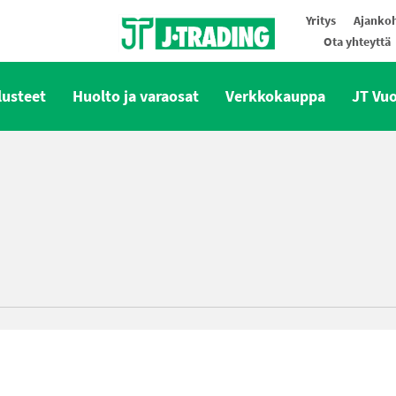
Yritys
Ajankoh
Ota yhteyttä
Oy J-Trading Ab
lusteet
Huolto ja varaosat
Verkkokauppa
JT Vu