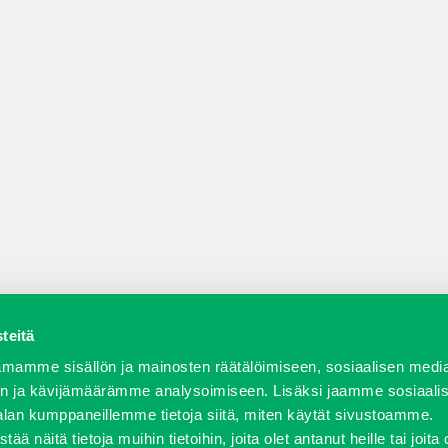
teitä
a varaosat
Verkkokauppa
JT Vuokrakone
Jälleenmy
mamme sisällön ja mainosten räätälöimiseen, sosiaalisen medi
n ja kävijämäärämme analysoimiseen. Lisäksi jaamme sosiaali
alan kumppaneillemme tietoja siitä, miten käytät sivustoamme.
näitä tietoja muihin tietoihin, joita olet antanut heille tai joita 