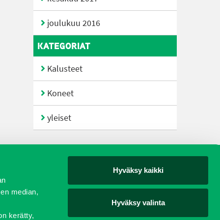
joulukuu 2016
KATEGORIAT
Kalusteet
Koneet
yleiset
Hyväksy kaikki
yjät
an
sen median,
Hyväksy valinta
on kerätty,