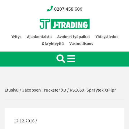
0207 458 600
Oy J-Trading Ab
Yritys
Ajankohtaista
Avoimet työpaikat
Yhteystiedot
Ota yhteyttä
Vastuullisuus
Etusivu
/
Jacobsen Truckster XD
/
RS1669_Spraytek XP-lpr
12.12.2016 /