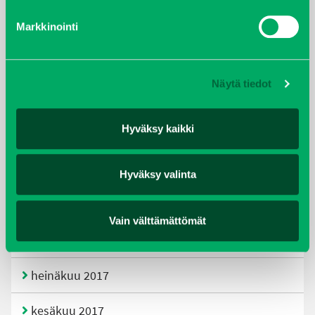
Markkinointi
helmikuu 2020
joulukuu 2019
Näytä tiedot
huhtikuu 2019
Hyväksy kaikki
helmikuu 2019
elokuu 2018
Hyväksy valinta
tammikuu 2018
Vain välttämättömät
joulukuu 2017
heinäkuu 2017
kesäkuu 2017