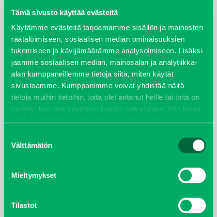
Tämä sivusto käyttää evästeitä
elokuu 2024
Käytämme evästeitä tarjoamamme sisällön ja mainosten
räätälöimiseen, sosiaalisen median ominaisuuksien
syyskuu 2023
tukemiseen ja kävijämäärämme analysoimiseen. Lisäksi
jaamme sosiaalisen median, mainosalan ja analytiikka-
joulukuu 2022
alan kumppaneillemme tietoja siitä, miten käytät
sivustoamme. Kumppanimme voivat yhdistää näitä
huhtikuu 2022
tietoja muihin tietoihin, joita olet antanut heille tai joita on
kerätty, kun olet käyttänyt heidän palvelujaan. Voit lukea
helmikuu 2022
lisää evästeistä sekä muuttaa hyväksyntääsi
evästeet
sivulta.
Suostumuksen
joulukuu 2021
Välttämätön
valinta
lokakuu 2021
Mieltymykset
kesäkuu 2021
Tilastot
tammikuu 2021