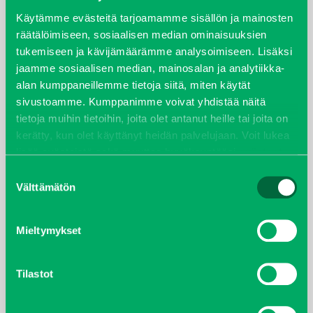
syyskuu 2023
Käytämme evästeitä tarjoamamme sisällön ja mainosten
räätälöimiseen, sosiaalisen median ominaisuuksien
tukemiseen ja kävijämäärämme analysoimiseen. Lisäksi
joulukuu 2022
jaamme sosiaalisen median, mainosalan ja analytiikka-
alan kumppaneillemme tietoja siitä, miten käytät
huhtikuu 2022
sivustoamme. Kumppanimme voivat yhdistää näitä
tietoja muihin tietoihin, joita olet antanut heille tai joita on
helmikuu 2022
kerätty, kun olet käyttänyt heidän palvelujaan. Voit lukea
lisää evästeistä sekä muuttaa hyväksyntääsi
evästeet
joulukuu 2021
sivulta.
Suostumuksen
Välttämätön
valinta
lokakuu 2021
kesäkuu 2021
Mieltymykset
tammikuu 2021
Tilastot
helmikuu 2020