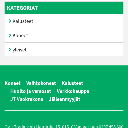
KATEGORIAT
Kalusteet
Koneet
yleiset
Koneet
Vaihtokoneet
Kalusteet
Huolto ja varaosat
Verkkokauppa
JT Vuokrakone
Jälleenmyyjät
Oy J-Trading Ab | Kuriiritie 15, 01510 Vantaa | puh 0207 458 600