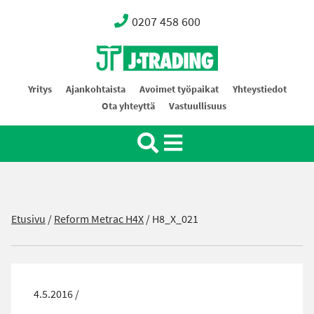
0207 458 600
Oy J-Trading Ab
Yritys
Ajankohtaista
Avoimet työpaikat
Yhteystiedot
Ota yhteyttä
Vastuullisuus
Etusivu
/
Reform Metrac H4X
/
H8_X_021
4.5.2016 /