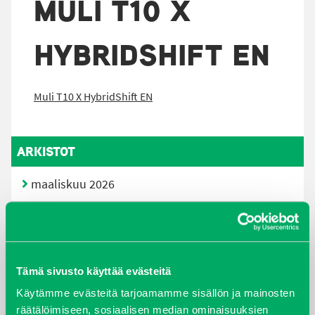
MULI T10 X
HYBRIDSHIFT EN
Muli T10 X HybridShift EN
ARKISTOT
maaliskuu 2026
elokuu 2024
syyskuu 2023
Tämä sivusto käyttää evästeitä
joulukuu 2022
Käytämme evästeitä tarjoamamme sisällön ja mainosten
räätälöimiseen, sosiaalisen median ominaisuuksien