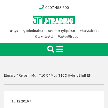
0207 458 600
Oy J-Trading Ab
Yritys
Ajankohtaista
Avoimet työpaikat
Yhteystiedot
Ota yhteyttä
Vastuullisuus
Etusivu
/
Reform Muli T10 X
/
Muli T10 X HybridShift EN
13.12.2016 /