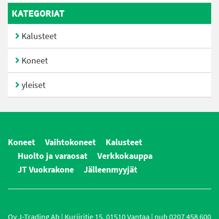
KATEGORIAT
Kalusteet
Koneet
yleiset
Koneet
Vaihtokoneet
Kalusteet
Huolto ja varaosat
Verkkokauppa
JT Vuokrakone
Jälleenmyyjät
Oy J-Trading Ab | Kuriiritie 15, 01510 Vantaa | puh 0207 458 600