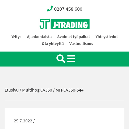
0207 458 600
Oy J-Trading Ab
Yritys
Ajankohtaista
Avoimet työpaikat
Yhteystiedot
Ota yhteyttä
Vastuullisuus
Etusivu
/
Multihog CV350
/
MH-CV350-544
25.7.2022 /