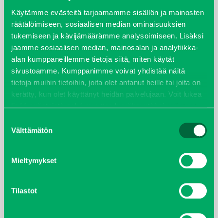
syyskuu 2023
Käytämme evästeitä tarjoamamme sisällön ja mainosten
räätälöimiseen, sosiaalisen median ominaisuuksien
tukemiseen ja kävijämäärämme analysoimiseen. Lisäksi
joulukuu 2022
jaamme sosiaalisen median, mainosalan ja analytiikka-
alan kumppaneillemme tietoja siitä, miten käytät
huhtikuu 2022
sivustoamme. Kumppanimme voivat yhdistää näitä
tietoja muihin tietoihin, joita olet antanut heille tai joita on
helmikuu 2022
kerätty, kun olet käyttänyt heidän palvelujaan. Voit lukea
lisää evästeistä sekä muuttaa hyväksyntääsi
evästeet
joulukuu 2021
sivulta.
Suostumuksen
Välttämätön
valinta
lokakuu 2021
kesäkuu 2021
Mieltymykset
tammikuu 2021
Tilastot
helmikuu 2020