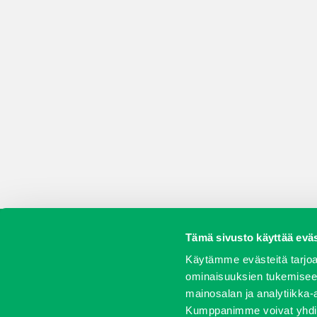
Tämä sivusto käyttää eväs
Koneet
Vaihtokoneet
Kalusteet
Huolto j
Käytämme evästeitä tarjoa
ominaisuuksien tukemisee
mainosalan ja analytiikka-
Kumppanimme voivat yhdistää 