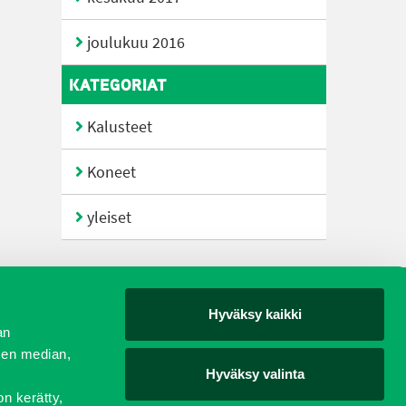
joulukuu 2016
KATEGORIAT
Kalusteet
Koneet
yleiset
Hyväksy kaikki
yjät
an
sen median,
Hyväksy valinta
on kerätty,