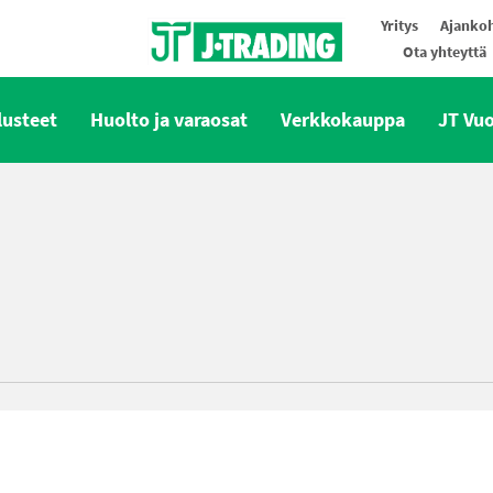
Yritys
Ajankoh
Ota yhteyttä
Oy J-Trading Ab
lusteet
Huolto ja varaosat
Verkkokauppa
JT Vu