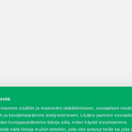
teitä
a varaosat
Verkkokauppa
JT Vuokrakone
Jälleenmy
mamme sisällön ja mainosten räätälöimiseen, sosiaalisen medi
n ja kävijämäärämme analysoimiseen. Lisäksi jaamme sosiaali
alan kumppaneillemme tietoja siitä, miten käytät sivustoamme.
näitä tietoja muihin tietoihin, joita olet antanut heille tai joita 