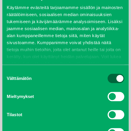
syyskuu 2023
Käytämme evästeitä tarjoamamme sisällön ja mainosten
räätälöimiseen, sosiaalisen median ominaisuuksien
tukemiseen ja kävijämäärämme analysoimiseen. Lisäksi
joulukuu 2022
jaamme sosiaalisen median, mainosalan ja analytiikka-
alan kumppaneillemme tietoja siitä, miten käytät
huhtikuu 2022
sivustoamme. Kumppanimme voivat yhdistää näitä
tietoja muihin tietoihin, joita olet antanut heille tai joita on
helmikuu 2022
kerätty, kun olet käyttänyt heidän palvelujaan. Voit lukea
lisää evästeistä sekä muuttaa hyväksyntääsi
evästeet
joulukuu 2021
sivulta.
Suostumuksen
Välttämätön
valinta
lokakuu 2021
kesäkuu 2021
Mieltymykset
tammikuu 2021
Tilastot
helmikuu 2020