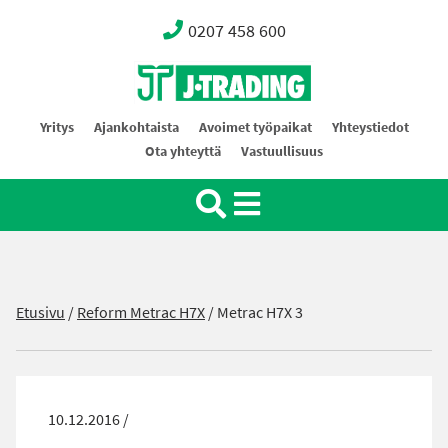
0207 458 600
Oy J-Trading Ab
Yritys
Ajankohtaista
Avoimet työpaikat
Yhteystiedot
Ota yhteyttä
Vastuullisuus
Etusivu
/
Reform Metrac H7X
/
Metrac H7X 3
10.12.2016 /