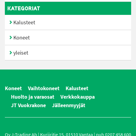
KATEGORIAT
Kalusteet
Koneet
yleiset
Koneet
Vaihtokoneet
Kalusteet
Huolto ja varaosat
Verkkokauppa
JT Vuokrakone
Jälleenmyyjät
Oy J-Trading Ab | Kuriiritie 15, 01510 Vantaa | puh 0207 458 600