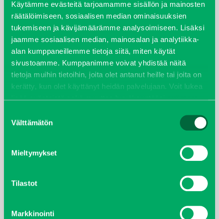
Käytämme evästeitä tarjoamamme sisällön ja mainosten
räätälöimiseen, sosiaalisen median ominaisuuksien
joulukuu 2022
tukemiseen ja kävijämäärämme analysoimiseen. Lisäksi
jaamme sosiaalisen median, mainosalan ja analytiikka-
huhtikuu 2022
alan kumppaneillemme tietoja siitä, miten käytät
sivustoamme. Kumppanimme voivat yhdistää näitä
helmikuu 2022
tietoja muihin tietoihin, joita olet antanut heille tai joita on
kerätty, kun olet käyttänyt heidän palvelujaan. Voit lukea
joulukuu 2021
lisää evästeistä sekä muuttaa hyväksyntääsi
evästeet
sivulta.
Suostumuksen
lokakuu 2021
Välttämätön
valinta
kesäkuu 2021
Mieltymykset
tammikuu 2021
Tilastot
helmikuu 2020
Markkinointi
joulukuu 2019