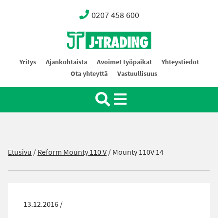
0207 458 600
Oy J-Trading Ab
Yritys
Ajankohtaista
Avoimet työpaikat
Yhteystiedot
Ota yhteyttä
Vastuullisuus
Etusivu
/
Reform Mounty 110 V
/
Mounty 110V 14
13.12.2016 /