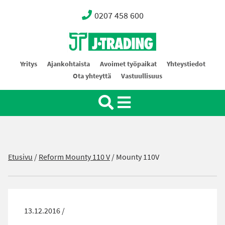
0207 458 600
Oy J-Trading Ab
Yritys
Ajankohtaista
Avoimet työpaikat
Yhteystiedot
Ota yhteyttä
Vastuullisuus
Etusivu
/
Reform Mounty 110 V
/
Mounty 110V
13.12.2016 /