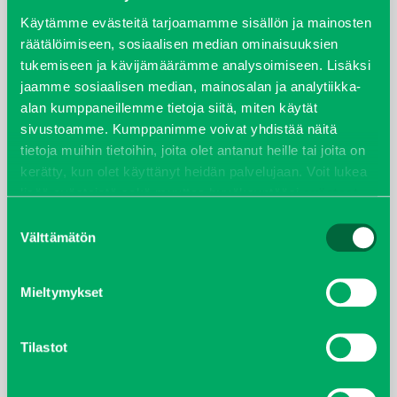
syyskuu 2023
Käytämme evästeitä tarjoamamme sisällön ja mainosten
räätälöimiseen, sosiaalisen median ominaisuuksien
tukemiseen ja kävijämäärämme analysoimiseen. Lisäksi
joulukuu 2022
jaamme sosiaalisen median, mainosalan ja analytiikka-
alan kumppaneillemme tietoja siitä, miten käytät
huhtikuu 2022
sivustoamme. Kumppanimme voivat yhdistää näitä
tietoja muihin tietoihin, joita olet antanut heille tai joita on
helmikuu 2022
kerätty, kun olet käyttänyt heidän palvelujaan. Voit lukea
lisää evästeistä sekä muuttaa hyväksyntääsi
evästeet
joulukuu 2021
sivulta.
Suostumuksen
Välttämätön
valinta
lokakuu 2021
kesäkuu 2021
Mieltymykset
tammikuu 2021
Tilastot
helmikuu 2020