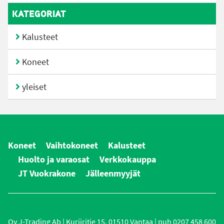
KATEGORIAT
Kalusteet
Koneet
yleiset
Koneet
Vaihtokoneet
Kalusteet
Huolto ja varaosat
Verkkokauppa
JT Vuokrakone
Jälleenmyyjät
Oy J-Trading Ab | Kuriiritie 15, 01510 Vantaa | puh 0207 458 600