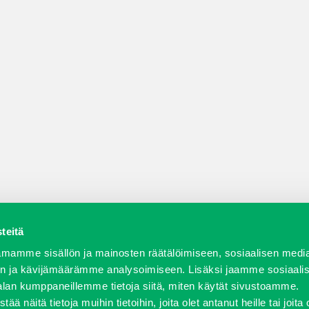
teitä
a varaosat
Verkkokauppa
JT Vuokrakone
Jälleenmy
mamme sisällön ja mainosten räätälöimiseen, sosiaalisen medi
n ja kävijämäärämme analysoimiseen. Lisäksi jaamme sosiaali
alan kumppaneillemme tietoja siitä, miten käytät sivustoamme.
näitä tietoja muihin tietoihin, joita olet antanut heille tai joita 