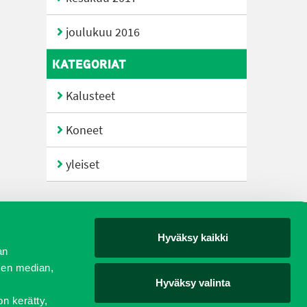
joulukuu 2016
KATEGORIAT
Kalusteet
Koneet
yleiset
Hyväksy kaikki
yjät
an
sen median,
Hyväksy valinta
on kerätty,