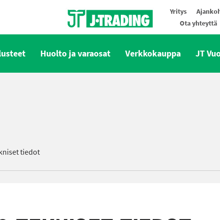
Yritys
Ajankoh
Ota yhteyttä
Oy J-Trading Ab
lusteet
Huolto ja varaosat
Verkkokauppa
JT Vu
niset tiedot