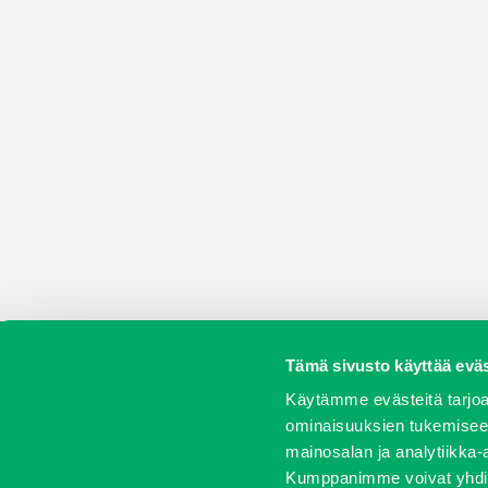
Tämä sivusto käyttää eväs
Koneet
Vaihtokoneet
Kalusteet
Huolto j
Käytämme evästeitä tarjoa
ominaisuuksien tukemisee
mainosalan ja analytiikka-
Kumppanimme voivat yhdistää 