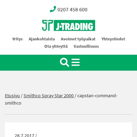
0207 458 600
Oy J-Trading Ab
Yritys
Ajankohtaista
Avoimet työpaikat
Yhteystiedot
Ota yhteyttä
Vastuullisuus
Etusivu
/
Smithco Spray Star 2000
/
capstan-command-
smithco
28.7.2017 /