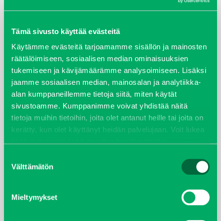
ARKISTOT
maaliskuu 2026
Tämä sivusto käyttää evästeitä
Käytämme evästeitä tarjoamamme sisällön ja mainosten
elokuu 2024
räätälöimiseen, sosiaalisen median ominaisuuksien
tukemiseen ja kävijämäärämme analysoimiseen. Lisäksi
syyskuu 2023
jaamme sosiaalisen median, mainosalan ja analytiikka-
alan kumppaneillemme tietoja siitä, miten käytät
joulukuu 2022
sivustoamme. Kumppanimme voivat yhdistää näitä
tietoja muihin tietoihin, joita olet antanut heille tai joita on
huhtikuu 2022
kerätty, kun olet käyttänyt heidän palvelujaan. Voit lukea
lisää evästeistä sekä muuttaa hyväksyntääsi
evästeet
sivulta.
helmikuu 2022
Suostumuksen
Välttämätön
valinta
joulukuu 2021
Mieltymykset
lokakuu 2021