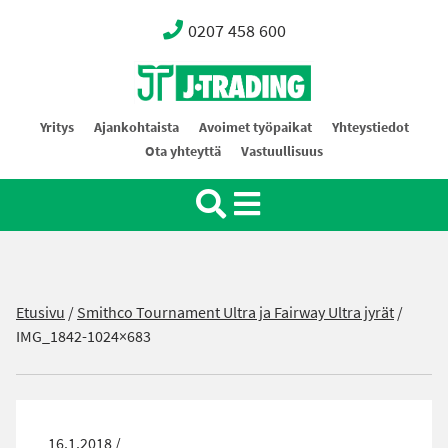
0207 458 600
Oy J-Trading Ab
Yritys
Ajankohtaista
Avoimet työpaikat
Yhteystiedot
Ota yhteyttä
Vastuullisuus
Etusivu
/
Smithco Tournament Ultra ja Fairway Ultra jyrät
/
IMG_1842-1024×683
16.1.2018 /