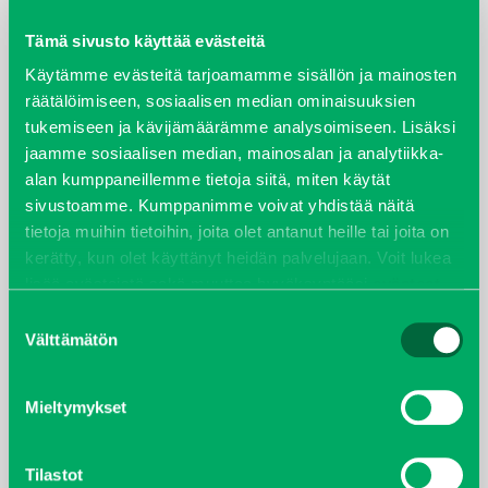
maaliskuu 2026
Tämä sivusto käyttää evästeitä
elokuu 2024
Käytämme evästeitä tarjoamamme sisällön ja mainosten
räätälöimiseen, sosiaalisen median ominaisuuksien
syyskuu 2023
tukemiseen ja kävijämäärämme analysoimiseen. Lisäksi
jaamme sosiaalisen median, mainosalan ja analytiikka-
joulukuu 2022
alan kumppaneillemme tietoja siitä, miten käytät
sivustoamme. Kumppanimme voivat yhdistää näitä
huhtikuu 2022
tietoja muihin tietoihin, joita olet antanut heille tai joita on
kerätty, kun olet käyttänyt heidän palvelujaan. Voit lukea
helmikuu 2022
lisää evästeistä sekä muuttaa hyväksyntääsi
evästeet
sivulta.
Suostumuksen
joulukuu 2021
Välttämätön
valinta
lokakuu 2021
Mieltymykset
kesäkuu 2021
Tilastot