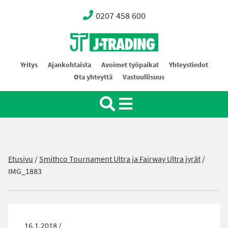
0207 458 600
Oy J-Trading Ab
Yritys
Ajankohtaista
Avoimet työpaikat
Yhteystiedot
Ota yhteyttä
Vastuullisuus
Etusivu
/
Smithco Tournament Ultra ja Fairway Ultra jyrät
/
IMG_1883
16.1.2018 /