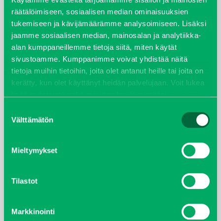
joulukuu 2022
räätälöimiseen, sosiaalisen median ominaisuuksien
tukemiseen ja kävijämäärämme analysoimiseen. Lisäksi
jaamme sosiaalisen median, mainosalan ja analytiikka-
huhtikuu 2022
alan kumppaneillemme tietoja siitä, miten käytät
sivustoamme. Kumppanimme voivat yhdistää näitä
helmikuu 2022
tietoja muihin tietoihin, joita olet antanut heille tai joita on
kerätty, kun olet käyttänyt heidän palvelujaan. Voit lukea
joulukuu 2021
lisää evästeistä sekä muuttaa hyväksyntääsi
evästeet
sivulta.
Suostumuksen
lokakuu 2021
Välttämätön
valinta
kesäkuu 2021
Mieltymykset
tammikuu 2021
Tilastot
helmikuu 2020
joulukuu 2019
Markkinointi