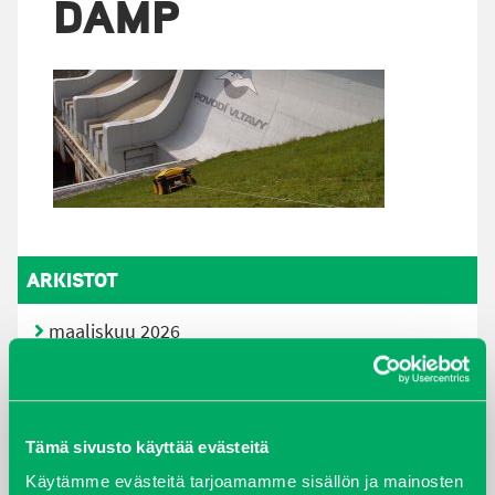
DAMP
ARKISTOT
maaliskuu 2026
elokuu 2024
syyskuu 2023
Tämä sivusto käyttää evästeitä
Käytämme evästeitä tarjoamamme sisällön ja mainosten