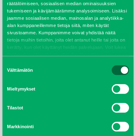
joulukuu 2022
räätälöimiseen, sosiaalisen median ominaisuuksien
tukemiseen ja kävijämäärämme analysoimiseen. Lisäksi
huhtikuu 2022
jaamme sosiaalisen median, mainosalan ja analytiikka-
alan kumppaneillemme tietoja siitä, miten käytät
helmikuu 2022
sivustoamme. Kumppanimme voivat yhdistää näitä
tietoja muihin tietoihin, joita olet antanut heille tai joita on
joulukuu 2021
kerätty, kun olet käyttänyt heidän palvelujaan. Voit lukea
lisää evästeistä sekä muuttaa hyväksyntääsi
evästeet
lokakuu 2021
sivulta.
Suostumuksen
Välttämätön
valinta
kesäkuu 2021
Mieltymykset
tammikuu 2021
helmikuu 2020
Tilastot
joulukuu 2019
Markkinointi