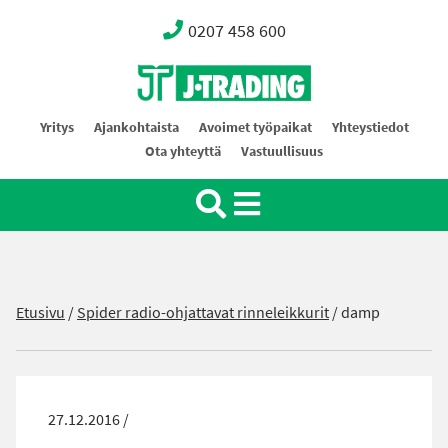
0207 458 600
Oy J-Trading Ab
Yritys
Ajankohtaista
Avoimet työpaikat
Yhteystiedot
Ota yhteyttä
Vastuullisuus
Etusivu
/
Spider radio-ohjattavat rinneleikkurit
/
damp
27.12.2016 /