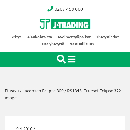
0207 458 600
Oy J-Trading Ab
Yritys
Ajankohtaista
Avoimet työpaikat
Yhteystiedot
Ota yhteyttä
Vastuullisuus
Etusivu
/
Jacobsen Eclipse 360
/
RS1343_Trueset Eclipse 322
image
19.4.2016 /