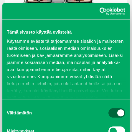
ARKISTOT
Tämä sivusto käyttää evästeitä
Käytämme evästeitä tarjoamamme sisällön ja mainosten
maaliskuu 2026
räätälöimiseen, sosiaalisen median ominaisuuksien
tukemiseen ja kävijämäärämme analysoimiseen. Lisäksi
elokuu 2024
jaamme sosiaalisen median, mainosalan ja analytiikka-
alan kumppaneillemme tietoja siitä, miten käytät
syyskuu 2023
sivustoamme. Kumppanimme voivat yhdistää näitä
tietoja muihin tietoihin, joita olet antanut heille tai joita on
joulukuu 2022
kerätty, kun olet käyttänyt heidän palvelujaan. Voit lukea
lisää evästeistä sekä muuttaa hyväksyntääsi
evästeet
huhtikuu 2022
sivulta.
Suostumuksen
Välttämätön
valinta
helmikuu 2022
Mieltymykset