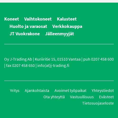
Koneet
Vaihtokoneet
Kalusteet
Huolto ja varaosat
Verkkokauppa
JT Vuokrakone
Jälleenmyyjät
Oy J-Trading Ab | Kuriiritie 15, 01510 Vantaa | puh 0207 458 600
| fax 0207 458 650 | info(at)j-trading.fi
Yritys
Ajankohtaista
Avoimet työpaikat
Yhteystiedot
Ota yhteyttä
Vastuullisuus
Evästeet
Tietosuojaseloste