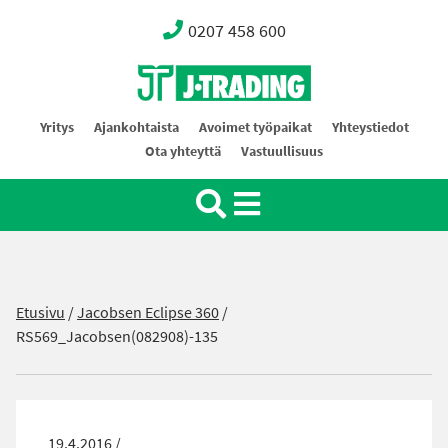
0207 458 600
Oy J-Trading Ab
Yritys
Ajankohtaista
Avoimet työpaikat
Yhteystiedot
Ota yhteyttä
Vastuullisuus
Etusivu
/
Jacobsen Eclipse 360
/
RS569_Jacobsen(082908)-135
19.4.2016 /