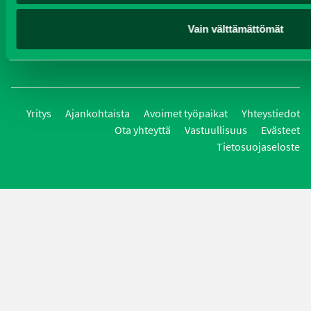
Vain välttämättömät
Oy J-Trading Ab | Kuriiritie 15, 01510 Vantaa | puh 0207 458 600
| fax 0207 458 650 | info(at)j-trading.fi
Yritys
Ajankohtaista
Avoimet työpaikat
Yhteystiedot
Ota yhteyttä
Vastuullisuus
Evästeet
Tietosuojaseloste