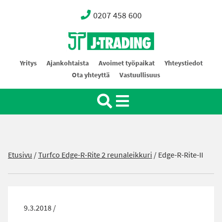
0207 458 600
Oy J-Trading Ab
Yritys
Ajankohtaista
Avoimet työpaikat
Yhteystiedot
Ota yhteyttä
Vastuullisuus
Etusivu
/
Turfco Edge-R-Rite 2 reunaleikkuri
/
Edge-R-Rite-II
9.3.2018 /