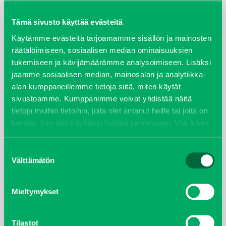
maaliskuu 2026
Tämä sivusto käyttää evästeitä
elokuu 2024
Käytämme evästeitä tarjoamamme sisällön ja mainosten
räätälöimiseen, sosiaalisen median ominaisuuksien
tukemiseen ja kävijämäärämme analysoimiseen. Lisäksi
syyskuu 2023
jaamme sosiaalisen median, mainosalan ja analytiikka-
alan kumppaneillemme tietoja siitä, miten käytät
joulukuu 2022
sivustoamme. Kumppanimme voivat yhdistää näitä
tietoja muihin tietoihin, joita olet antanut heille tai joita on
huhtikuu 2022
kerätty, kun olet käyttänyt heidän palvelujaan. Voit lukea
lisää evästeistä sekä muuttaa hyväksyntääsi
evästeet
helmikuu 2022
sivulta.
Suostumuksen
Välttämätön
valinta
joulukuu 2021
lokakuu 2021
Mieltymykset
kesäkuu 2021
Tilastot