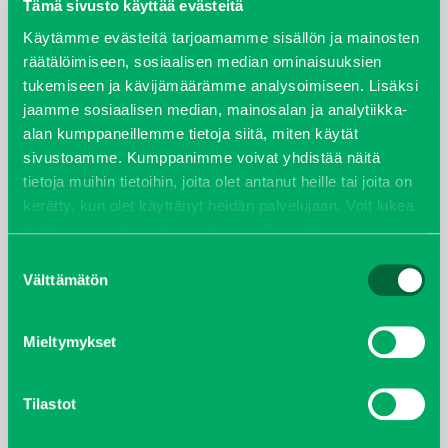
elokuu 2024
Tämä sivusto käyttää evästeitä
Käytämme evästeitä tarjoamamme sisällön ja mainosten
syyskuu 2023
räätälöimiseen, sosiaalisen median ominaisuuksien
tukemiseen ja kävijämäärämme analysoimiseen. Lisäksi
joulukuu 2022
jaamme sosiaalisen median, mainosalan ja analytiikka-
alan kumppaneillemme tietoja siitä, miten käytät
huhtikuu 2022
sivustoamme. Kumppanimme voivat yhdistää näitä
tietoja muihin tietoihin, joita olet antanut heille tai joita on
helmikuu 2022
kerätty, kun olet käyttänyt heidän palvelujaan. Voit lukea
lisää evästeistä sekä muuttaa hyväksyntääsi
evästeet
joulukuu 2021
sivulta.
Suostumuksen
Välttämätön
valinta
lokakuu 2021
Mieltymykset
kesäkuu 2021
tammikuu 2021
Tilastot