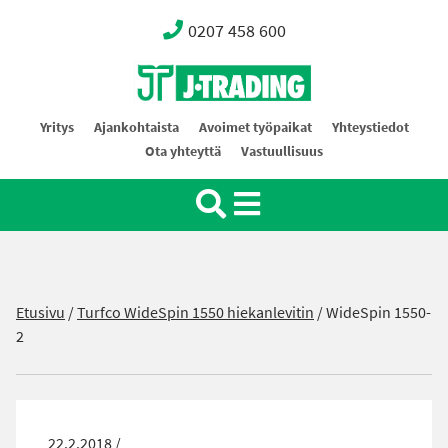
0207 458 600
Oy J-Trading Ab
Yritys
Ajankohtaista
Avoimet työpaikat
Yhteystiedot
Ota yhteyttä
Vastuullisuus
Etusivu
/
Turfco WideSpin 1550 hiekanlevitin
/
WideSpin 1550-
2
22.2.2018 /