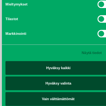
helmikuu 2020
Mieltymykset
joulukuu 2019
Tilastot
huhtikuu 2019
Markkinointi
helmikuu 2019
elokuu 2018
Näytä tiedot
tammikuu 2018
Hyväksy kaikki
joulukuu 2017
Hyväksy valinta
heinäkuu 2017
kesäkuu 2017
Vain välttämättömät