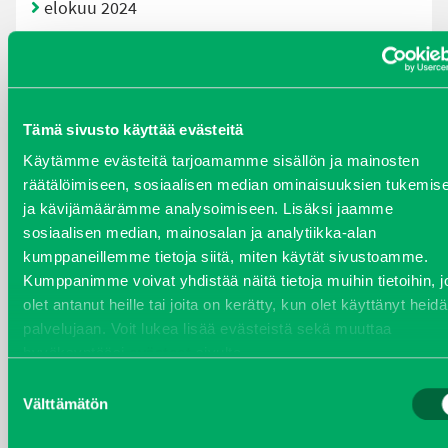
elokuu 2024
syyskuu 2023
joulukuu 2022
Tämä sivusto käyttää evästeitä
huhtikuu 2022
Käytämme evästeitä tarjoamamme sisällön ja mainosten
räätälöimiseen, sosiaalisen median ominaisuuksien tukemis
helmikuu 2022
ja kävijämäärämme analysoimiseen. Lisäksi jaamme
sosiaalisen median, mainosalan ja analytiikka-alan
joulukuu 2021
kumppaneillemme tietoja siitä, miten käytät sivustoamme.
Kumppanimme voivat yhdistää näitä tietoja muihin tietoihin, jo
lokakuu 2021
olet antanut heille tai joita on kerätty, kun olet käyttänyt heid
palvelujaan. Voit lukea lisää evästeistä sekä muuttaa
hyväksyntääsi
evästeet
sivulta.
kesäkuu 2021
Suostumuksen
Välttämätön
tammikuu 2021
valinta