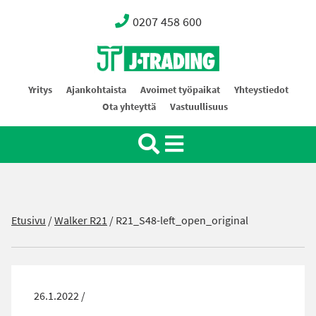
0207 458 600
Oy J-Trading Ab
Yritys
Ajankohtaista
Avoimet työpaikat
Yhteystiedot
Ota yhteyttä
Vastuullisuus
Etusivu
/
Walker R21
/
R21_S48-left_open_original
26.1.2022 /