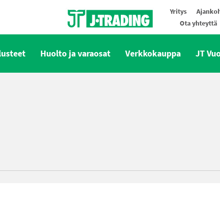
Yritys
Ajankoh
Ota yhteyttä
Oy J-Trading Ab
lusteet
Huolto ja varaosat
Verkkokauppa
JT Vu