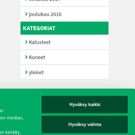
joulukuu 2016
KATEGORIAT
Kalusteet
Koneet
yleiset
Hyväksy kaikki
yjät
an
sen median,
Hyväksy valinta
on kerätty,