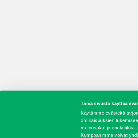
Tämä sivusto käyttää eväs
Koneet
Vaihtokoneet
Kalusteet
Huolto j
Käytämme evästeitä tarjoa
ominaisuuksien tukemisee
mainosalan ja analytiikka-
Kumppanimme voivat yhdistää 