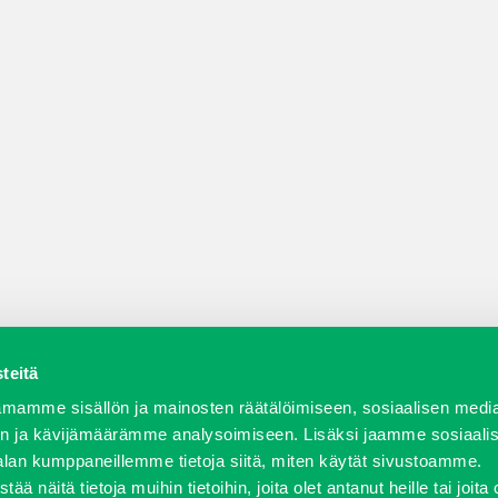
teitä
a varaosat
Verkkokauppa
JT Vuokrakone
Jälleenmy
mamme sisällön ja mainosten räätälöimiseen, sosiaalisen medi
n ja kävijämäärämme analysoimiseen. Lisäksi jaamme sosiaali
alan kumppaneillemme tietoja siitä, miten käytät sivustoamme.
näitä tietoja muihin tietoihin, joita olet antanut heille tai joita 