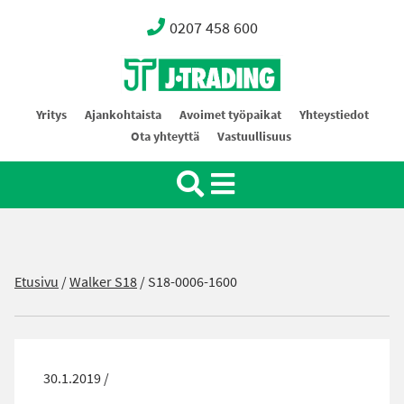
0207 458 600
Oy J-Trading Ab
Yritys
Ajankohtaista
Avoimet työpaikat
Yhteystiedot
Ota yhteyttä
Vastuullisuus
Etusivu
/
Walker S18
/
S18-0006-1600
30.1.2019 /