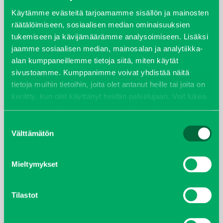
syyskuu 2023
Käytämme evästeitä tarjoamamme sisällön ja mainosten
räätälöimiseen, sosiaalisen median ominaisuuksien
tukemiseen ja kävijämäärämme analysoimiseen. Lisäksi
joulukuu 2022
jaamme sosiaalisen median, mainosalan ja analytiikka-
alan kumppaneillemme tietoja siitä, miten käytät
huhtikuu 2022
sivustoamme. Kumppanimme voivat yhdistää näitä
tietoja muihin tietoihin, joita olet antanut heille tai joita on
helmikuu 2022
kerätty, kun olet käyttänyt heidän palvelujaan. Voit lukea
lisää evästeistä sekä muuttaa hyväksyntääsi
evästeet
joulukuu 2021
sivulta.
Suostumuksen
Välttämätön
valinta
lokakuu 2021
kesäkuu 2021
Mieltymykset
tammikuu 2021
Tilastot
helmikuu 2020