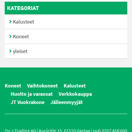
KATEGORIAT
Kalusteet
Koneet
yleiset
Koneet
Vaihtokoneet
Kalusteet
Huolto ja varaosat
Verkkokauppa
JT Vuokrakone
Jälleenmyyjät
Oy J-Trading Ab | Kuriiritie 15, 01510 Vantaa | puh 0207 458 600