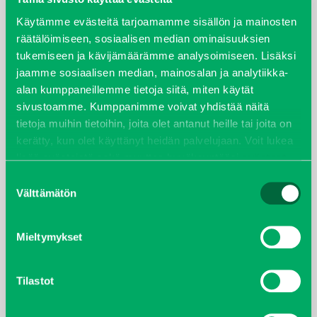
Käytämme evästeitä tarjoamamme sisällön ja mainosten
syyskuu 2023
räätälöimiseen, sosiaalisen median ominaisuuksien
tukemiseen ja kävijämäärämme analysoimiseen. Lisäksi
joulukuu 2022
jaamme sosiaalisen median, mainosalan ja analytiikka-
alan kumppaneillemme tietoja siitä, miten käytät
huhtikuu 2022
sivustoamme. Kumppanimme voivat yhdistää näitä
tietoja muihin tietoihin, joita olet antanut heille tai joita on
helmikuu 2022
kerätty, kun olet käyttänyt heidän palvelujaan. Voit lukea
lisää evästeistä sekä muuttaa hyväksyntääsi
evästeet
joulukuu 2021
sivulta.
Suostumuksen
Välttämätön
valinta
lokakuu 2021
kesäkuu 2021
Mieltymykset
tammikuu 2021
Tilastot
helmikuu 2020