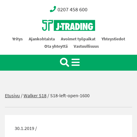
0207 458 600
Oy J-Trading Ab
Yritys
Ajankohtaista
Avoimet työpaikat
Yhteystiedot
Ota yhteyttä
Vastuullisuus
Etusivu
/
Walker S18
/
S18-left-open-1600
30.1.2019 /