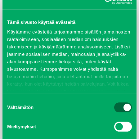
ARKISTOT
Tämä sivusto käyttää evästeitä
maaliskuu 2026
Käytämme evästeitä tarjoamamme sisällön ja mainosten
räätälöimiseen, sosiaalisen median ominaisuuksien
elokuu 2024
tukemiseen ja kävijämäärämme analysoimiseen. Lisäksi
jaamme sosiaalisen median, mainosalan ja analytiikka-
syyskuu 2023
alan kumppaneillemme tietoja siitä, miten käytät
sivustoamme. Kumppanimme voivat yhdistää näitä
joulukuu 2022
tietoja muihin tietoihin, joita olet antanut heille tai joita on
kerätty, kun olet käyttänyt heidän palvelujaan. Voit lukea
huhtikuu 2022
lisää evästeistä sekä muuttaa hyväksyntääsi
evästeet
sivulta.
Suostumuksen
helmikuu 2022
Välttämätön
valinta
joulukuu 2021
Mieltymykset
lokakuu 2021