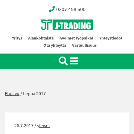
0207 458 600
Oy J-Trading Ab
Yritys
Ajankohtaista
Avoimet työpaikat
Yhteystiedot
Ota yhteyttä
Vastuullisuus
Etusivu
/
Lepaa 2017
26.7.2017 /
yleiset