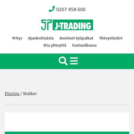
0207 458 600
Oy J-Trading Ab
Yritys
Ajankohtaista
Avoimet työpaikat
Yhteystiedot
Ota yhteyttä
Vastuullisuus
Etusivu
/
Walker