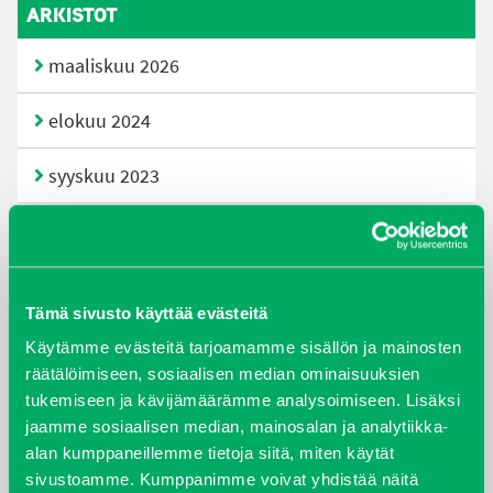
ARKISTOT
maaliskuu 2026
elokuu 2024
syyskuu 2023
joulukuu 2022
huhtikuu 2022
Tämä sivusto käyttää evästeitä
helmikuu 2022
Käytämme evästeitä tarjoamamme sisällön ja mainosten
räätälöimiseen, sosiaalisen median ominaisuuksien
joulukuu 2021
tukemiseen ja kävijämäärämme analysoimiseen. Lisäksi
jaamme sosiaalisen median, mainosalan ja analytiikka-
lokakuu 2021
alan kumppaneillemme tietoja siitä, miten käytät
sivustoamme. Kumppanimme voivat yhdistää näitä