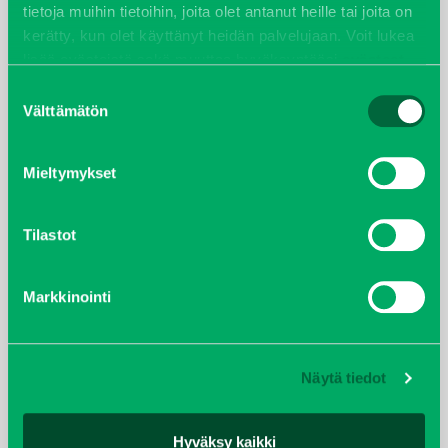
kesäkuu 2021
tietoja muihin tietoihin, joita olet antanut heille tai joita on
kerätty, kun olet käyttänyt heidän palvelujaan. Voit lukea
tammikuu 2021
lisää evästeistä sekä muuttaa hyväksyntääsi
evästeet
sivulta.
Suostumuksen
helmikuu 2020
Välttämätön
valinta
joulukuu 2019
Mieltymykset
huhtikuu 2019
Tilastot
helmikuu 2019
Markkinointi
elokuu 2018
tammikuu 2018
Näytä tiedot
joulukuu 2017
Hyväksy kaikki