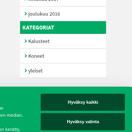
joulukuu 2016
KATEGORIAT
Kalusteet
Koneet
yleiset
Hyväksy kaikki
yjät
an
sen median,
Hyväksy valinta
on kerätty,