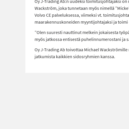
Oy J-Trading Ab:n uudeksi toimitusjohtajaksi on 
Wackström, joka tunnetaan myös nimellä ”Micke”,
Volvo CE palveluksessa, viimeksi vt. toimitusjohta
maarakennuskoneiden myyntijohtajaksi ja toimi 
”Olen suuresti nauttinut melkein jokaisesta työpä
myös jatkossa entisestä puhelinnumerostani ja säh
Oy J-Trading Ab toivottaa Michael Wackströmille
jatkumista kaikkien sidosryhmien kanssa.