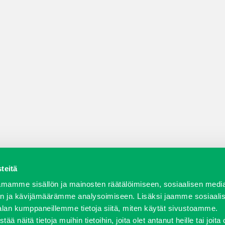
teitä
a varaosat
Verkkokauppa
JT Vuokrakone
Jälleenmy
mamme sisällön ja mainosten räätälöimiseen, sosiaalisen medi
n ja kävijämäärämme analysoimiseen. Lisäksi jaamme sosiaali
alan kumppaneillemme tietoja siitä, miten käytät sivustoamme.
näitä tietoja muihin tietoihin, joita olet antanut heille tai joita 