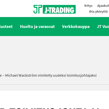
Yritys
Ajankoh
Ota yhteyttä
Oy J-Trading Ab
lusteet
Huolto ja varaosat
Verkkokauppa
JT Vu
le – Michael Wackström nimitetty uudeksi toimitusjohtajaksi