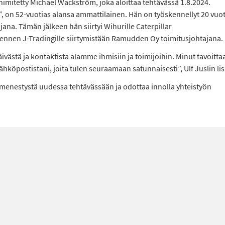
nimitetty Michael Wackström, joka aloittaa tehtävässä 1.8.2024.
 on 52-vuotias alansa ammattilainen. Hän on työskennellyt 20 vuo
jana. Tämän jälkeen hän siirtyi Wihurille Caterpillar
ennen J-Tradingille siirtymistään Ramudden Oy toimitusjohtajana.
ivästä ja kontaktista alamme ihmisiin ja toimijoihin. Minut tavoitta
köpostistani, joita tulen seuraamaan satunnaisesti”, Ulf Juslin lis
 menestystä uudessa tehtävässään ja odottaa innolla yhteistyön