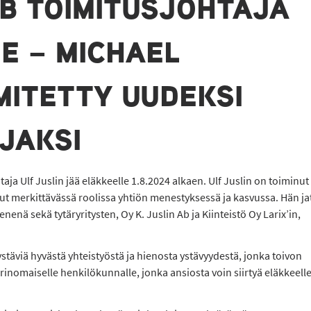
AB TOIMITUSJOHTAJA
E – MICHAEL
ITETTY UUDEKSI
JAKSI
taja Ulf Juslin jää eläkkeelle 1.8.2024 alkaen. Ulf Juslin on toiminut
lut merkittävässä roolissa yhtiön menestyksessä ja kasvussa. Hän j
nenä sekä tytäryritysten, Oy K. Juslin Ab ja Kiinteistö Oy Larix’in,
stäviä hyvästä yhteistyöstä ja hienosta ystävyydestä, jonka toivon
erinomaiselle henkilökunnalle, jonka ansiosta voin siirtyä eläkkeell