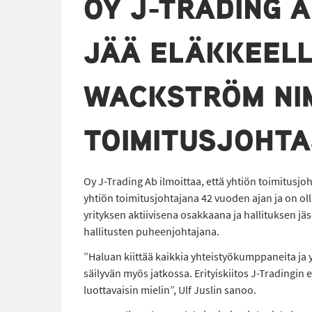
OY J-TRADING 
JÄÄ ELÄKKEELL
WACKSTRÖM NIM
TOIMITUSJOHTA
Oy J-Trading Ab ilmoittaa, että yhtiön toimitusjoh
yhtiön toimitusjohtajana 42 vuoden ajan ja on ol
yrityksen aktiivisena osakkaana ja hallituksen jäse
hallitusten puheenjohtajana.
”Haluan kiittää kaikkia yhteistyökumppaneita ja y
säilyvän myös jatkossa. Erityiskiitos J-Tradingin 
luottavaisin mielin”, Ulf Juslin sanoo.