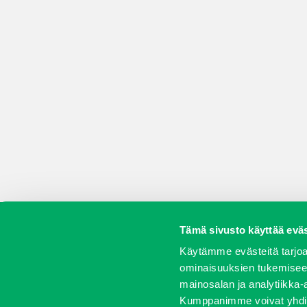
Tämä sivusto käyttää eväs
Koneet
Vaihtokoneet
Kalusteet
Huolto j
Käytämme evästeitä tarjoa
ominaisuuksien tukemisee
mainosalan ja analytiikka-
Kumppanimme voivat yhdistää 