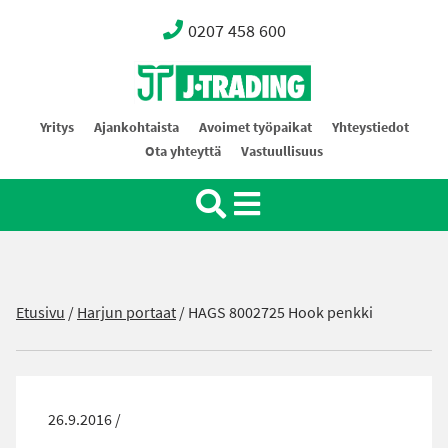
0207 458 600
Oy J-Trading Ab
Yritys
Ajankohtaista
Avoimet työpaikat
Yhteystiedot
Ota yhteyttä
Vastuullisuus
Etusivu
/
Harjun portaat
/
HAGS 8002725 Hook penkki
26.9.2016 /