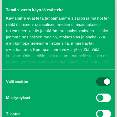
maaliskuu 2026
Tämä sivusto käyttää evästeitä
elokuu 2024
Käytämme evästeitä tarjoamamme sisällön ja mainosten
räätälöimiseen, sosiaalisen median ominaisuuksien
syyskuu 2023
tukemiseen ja kävijämäärämme analysoimiseen. Lisäksi
jaamme sosiaalisen median, mainosalan ja analytiikka-
joulukuu 2022
alan kumppaneillemme tietoja siitä, miten käytät
sivustoamme. Kumppanimme voivat yhdistää näitä
huhtikuu 2022
tietoja muihin tietoihin, joita olet antanut heille tai joita on
kerätty, kun olet käyttänyt heidän palvelujaan. Voit lukea
lisää evästeistä sekä muuttaa hyväksyntääsi
evästeet
helmikuu 2022
sivulta.
Suostumuksen
joulukuu 2021
Välttämätön
valinta
lokakuu 2021
Mieltymykset
kesäkuu 2021
Tilastot