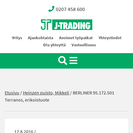
0207 458 600
Oy J-Trading Ab
Yritys
Ajankohtaista
Avoimet työpaikat
Yhteystiedot
Ota yhteyttä
Vastuullisuus
Etusivu
/
Heinzen puisto, Mikkeli
/
BERLINER 95.172.501
Terranos, erikoistuote
17.8.2016 /