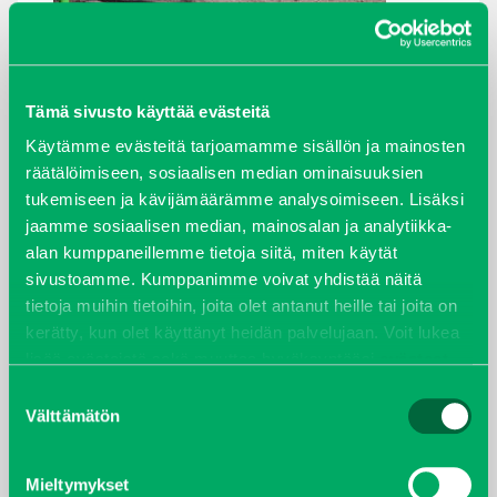
ARKISTOT
Tämä sivusto käyttää evästeitä
Käytämme evästeitä tarjoamamme sisällön ja mainosten
maaliskuu 2026
räätälöimiseen, sosiaalisen median ominaisuuksien
tukemiseen ja kävijämäärämme analysoimiseen. Lisäksi
elokuu 2024
jaamme sosiaalisen median, mainosalan ja analytiikka-
alan kumppaneillemme tietoja siitä, miten käytät
syyskuu 2023
sivustoamme. Kumppanimme voivat yhdistää näitä
tietoja muihin tietoihin, joita olet antanut heille tai joita on
joulukuu 2022
kerätty, kun olet käyttänyt heidän palvelujaan. Voit lukea
lisää evästeistä sekä muuttaa hyväksyntääsi
evästeet
huhtikuu 2022
sivulta.
Suostumuksen
Välttämätön
valinta
helmikuu 2022
Mieltymykset
joulukuu 2021