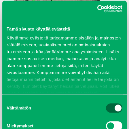
ARKISTOT
Tämä sivusto käyttää evästeitä
Käytämme evästeitä tarjoamamme sisällön ja mainosten
maaliskuu 2026
räätälöimiseen, sosiaalisen median ominaisuuksien
tukemiseen ja kävijämäärämme analysoimiseen. Lisäksi
elokuu 2024
jaamme sosiaalisen median, mainosalan ja analytiikka-
alan kumppaneillemme tietoja siitä, miten käytät
syyskuu 2023
sivustoamme. Kumppanimme voivat yhdistää näitä
tietoja muihin tietoihin, joita olet antanut heille tai joita on
joulukuu 2022
kerätty, kun olet käyttänyt heidän palvelujaan. Voit lukea
lisää evästeistä sekä muuttaa hyväksyntääsi
evästeet
huhtikuu 2022
sivulta.
Suostumuksen
Välttämätön
valinta
helmikuu 2022
Mieltymykset
joulukuu 2021