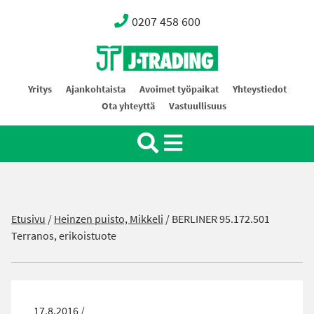
0207 458 600
Oy J-Trading Ab
Yritys
Ajankohtaista
Avoimet työpaikat
Yhteystiedot
Ota yhteyttä
Vastuullisuus
Etusivu
/
Heinzen puisto, Mikkeli
/
BERLINER 95.172.501
Terranos, erikoistuote
17.8.2016 /