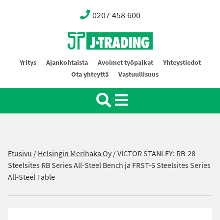
0207 458 600
Oy J-Trading Ab
Yritys
Ajankohtaista
Avoimet työpaikat
Yhteystiedot
Ota yhteyttä
Vastuullisuus
Etusivu
/
Helsingin Merihaka Oy
/
VICTOR STANLEY: RB-28
Steelsites RB Series All-Steel Bench ja FRST-6 Steelsites Series
All-Steel Table