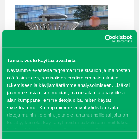
Tämä sivusto käyttää evästeitä
Käytämme evästeitä tarjoamamme sisällön ja mainosten
räätälöimiseen, sosiaalisen median ominaisuuksien
tukemiseen ja kävijämäärämme analysoimiseen. Lisäksi
ARKISTOT
jaamme sosiaalisen median, mainosalan ja analytiikka-
alan kumppaneillemme tietoja siitä, miten käytät
maaliskuu 2026
sivustoamme. Kumppanimme voivat yhdistää näitä
tietoja muihin tietoihin, joita olet antanut heille tai joita on
elokuu 2024
kerätty, kun olet käyttänyt heidän palvelujaan. Voit lukea
lisää evästeistä sekä muuttaa hyväksyntääsi
evästeet
syyskuu 2023
sivulta.