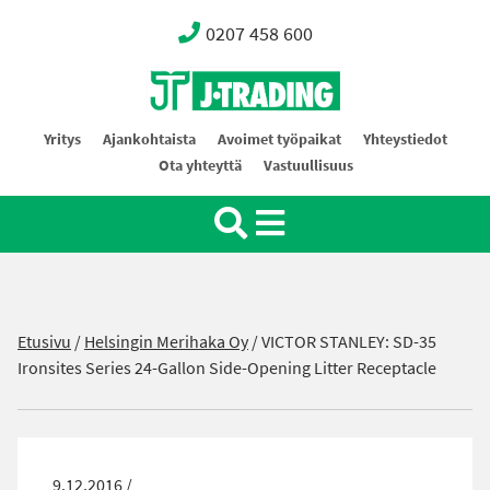
0207 458 600
Oy J-Trading Ab
Yritys
Ajankohtaista
Avoimet työpaikat
Yhteystiedot
Ota yhteyttä
Vastuullisuus
Etusivu
/
Helsingin Merihaka Oy
/
VICTOR STANLEY: SD-35
Ironsites Series 24-Gallon Side-Opening Litter Receptacle
9.12.2016 /