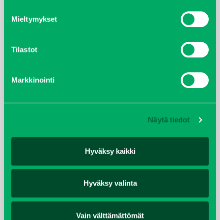
Mieltymykset
helmikuu 2022
joulukuu 2021
Tilastot
lokakuu 2021
Markkinointi
kesäkuu 2021
tammikuu 2021
Näytä tiedot
helmikuu 2020
Hyväksy kaikki
joulukuu 2019
Hyväksy valinta
huhtikuu 2019
Vain välttämättömät
helmikuu 2019