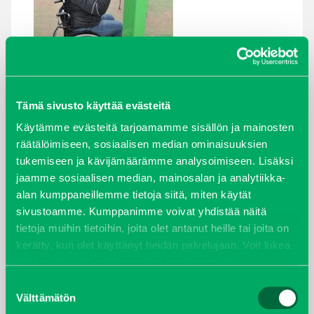
Tämä sivusto käyttää evästeitä
Käytämme evästeitä tarjoamamme sisällön ja mainosten
ARKISTOT
räätälöimiseen, sosiaalisen median ominaisuuksien
tukemiseen ja kävijämäärämme analysoimiseen. Lisäksi
maaliskuu 2026
jaamme sosiaalisen median, mainosalan ja analytiikka-
alan kumppaneillemme tietoja siitä, miten käytät
elokuu 2024
sivustoamme. Kumppanimme voivat yhdistää näitä
tietoja muihin tietoihin, joita olet antanut heille tai joita on
syyskuu 2023
kerätty, kun olet käyttänyt heidän palvelujaan. Voit lukea
lisää evästeistä sekä muuttaa hyväksyntääsi
evästeet
joulukuu 2022
sivulta.
Suostumuksen
Välttämätön
valinta
huhtikuu 2022