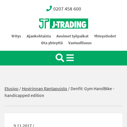
0207 458 600
Oy J-Trading Ab
Yritys
Ajankohtaista
Avoimet työpaikat
Yhteystiedot
Ota yhteyttä
Vastuullisuus
Etusivu
/
Hovirinnan Rantapuisto
/
Denfit: Gym HandBike -
handicapped edition
9.11.2017 /