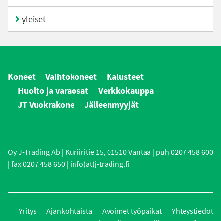
yleiset
Koneet
Vaihtokoneet
Kalusteet
Huolto ja varaosat
Verkkokauppa
JT Vuokrakone
Jälleenmyyjät
Oy J-Trading Ab | Kuriiritie 15, 01510 Vantaa | puh 0207 458 600
| fax 0207 458 650 | info(at)j-trading.fi
Yritys
Ajankohtaista
Avoimet työpaikat
Yhteystiedot