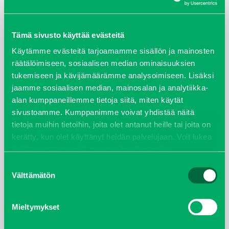
ARKISTOT
Tämä sivusto käyttää evästeitä
maaliskuu 2026
Käytämme evästeitä tarjoamamme sisällön ja mainosten
elokuu 2024
räätälöimiseen, sosiaalisen median ominaisuuksien
tukemiseen ja kävijämäärämme analysoimiseen. Lisäksi
jaamme sosiaalisen median, mainosalan ja analytiikka-
syyskuu 2023
alan kumppaneillemme tietoja siitä, miten käytät
sivustoamme. Kumppanimme voivat yhdistää näitä
joulukuu 2022
tietoja muihin tietoihin, joita olet antanut heille tai joita on
kerätty, kun olet käyttänyt heidän palvelujaan. Voit lukea
huhtikuu 2022
lisää evästeistä sekä muuttaa hyväksyntääsi
evästeet
sivulta.
Suostumuksen
helmikuu 2022
Välttämätön
valinta
joulukuu 2021
Mieltymykset
lokakuu 2021