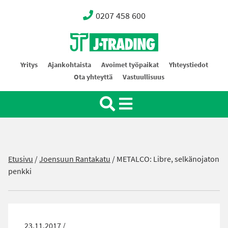
0207 458 600
Oy J-Trading Ab
Yritys
Ajankohtaista
Avoimet työpaikat
Yhteystiedot
Ota yhteyttä
Vastuullisuus
Etusivu
/
Joensuun Rantakatu
/
METALCO: Libre, selkänojaton
penkki
23.11.2017 /