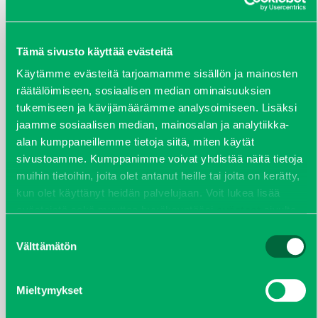
ARKISTOT
maaliskuu 2026
Tämä sivusto käyttää evästeitä
elokuu 2024
Käytämme evästeitä tarjoamamme sisällön ja mainosten
räätälöimiseen, sosiaalisen median ominaisuuksien
syyskuu 2023
tukemiseen ja kävijämäärämme analysoimiseen. Lisäksi
jaamme sosiaalisen median, mainosalan ja analytiikka-
joulukuu 2022
alan kumppaneillemme tietoja siitä, miten käytät
sivustoamme. Kumppanimme voivat yhdistää näitä tietoja
huhtikuu 2022
muihin tietoihin, joita olet antanut heille tai joita on kerätty,
kun olet käyttänyt heidän palvelujaan. Voit lukea lisää
helmikuu 2022
evästeistä sekä muuttaa hyväksyntääsi
evästeet
sivulta.
Suostumuksen
joulukuu 2021
Välttämätön
valinta
lokakuu 2021
Mieltymykset