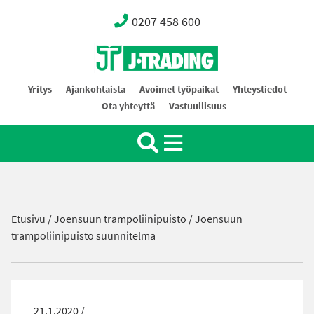
0207 458 600
Oy J-Trading Ab
Yritys
Ajankohtaista
Avoimet työpaikat
Yhteystiedot
Ota yhteyttä
Vastuullisuus
Etusivu
/
Joensuun trampoliinipuisto
/
Joensuun
trampoliinipuisto suunnitelma
21.1.2020 /