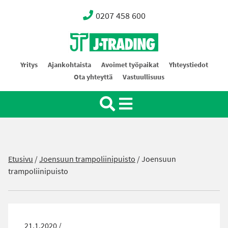
0207 458 600
Oy J-Trading Ab
Yritys
Ajankohtaista
Avoimet työpaikat
Yhteystiedot
Ota yhteyttä
Vastuullisuus
Etusivu
/
Joensuun trampoliinipuisto
/
Joensuun
trampoliinipuisto
21.1.2020 /