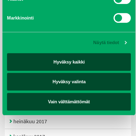
tammikuu 2021
helmikuu 2020
Markkinointi
joulukuu 2019
Näytä tiedot
huhtikuu 2019
helmikuu 2019
Hyväksy kaikki
elokuu 2018
Hyväksy valinta
tammikuu 2018
Vain välttämättömät
joulukuu 2017
heinäkuu 2017