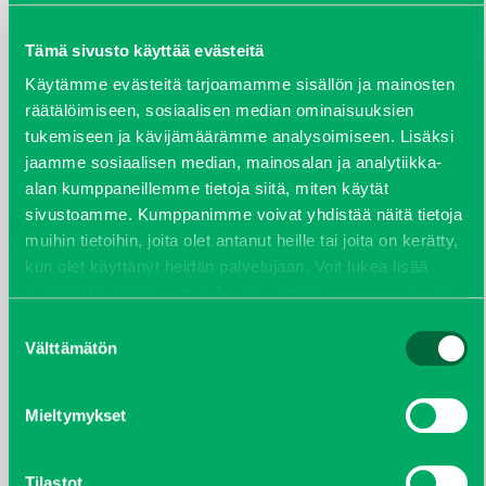
elokuu 2024
Tämä sivusto käyttää evästeitä
Käytämme evästeitä tarjoamamme sisällön ja mainosten
syyskuu 2023
räätälöimiseen, sosiaalisen median ominaisuuksien
tukemiseen ja kävijämäärämme analysoimiseen. Lisäksi
joulukuu 2022
jaamme sosiaalisen median, mainosalan ja analytiikka-
alan kumppaneillemme tietoja siitä, miten käytät
huhtikuu 2022
sivustoamme. Kumppanimme voivat yhdistää näitä tietoja
muihin tietoihin, joita olet antanut heille tai joita on kerätty,
helmikuu 2022
kun olet käyttänyt heidän palvelujaan. Voit lukea lisää
evästeistä sekä muuttaa hyväksyntääsi
evästeet
sivulta.
joulukuu 2021
Suostumuksen
Välttämätön
valinta
lokakuu 2021
Mieltymykset
kesäkuu 2021
Tilastot