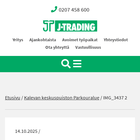
0207 458 600
Oy J-Trading Ab
Yritys
Ajankohtaista
Avoimet työpaikat
Yhteystiedot
Ota yhteyttä
Vastuullisuus
Etusivu
/
Kalevan keskuspuiston Parkouralue
/
IMG_3437 2
14.10.2025 /