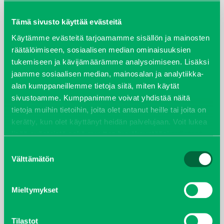
maaliskuu 2026
Tämä sivusto käyttää evästeitä
elokuu 2024
Käytämme evästeitä tarjoamamme sisällön ja mainosten
räätälöimiseen, sosiaalisen median ominaisuuksien
tukemiseen ja kävijämäärämme analysoimiseen. Lisäksi
syyskuu 2023
jaamme sosiaalisen median, mainosalan ja analytiikka-
alan kumppaneillemme tietoja siitä, miten käytät
joulukuu 2022
sivustoamme. Kumppanimme voivat yhdistää näitä
tietoja muihin tietoihin, joita olet antanut heille tai joita on
huhtikuu 2022
kerätty, kun olet käyttänyt heidän palvelujaan. Voit lukea
lisää evästeistä sekä muuttaa hyväksyntääsi
evästeet
helmikuu 2022
sivulta.
Suostumuksen
Välttämätön
valinta
joulukuu 2021
lokakuu 2021
Mieltymykset
kesäkuu 2021
Tilastot