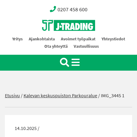
0207 458 600
Oy J-Trading Ab
Yritys
Ajankohtaista
Avoimet työpaikat
Yhteystiedot
Ota yhteyttä
Vastuullisuus
Etusivu
/
Kalevan keskuspuiston Parkouralue
/
IMG_3445 1
14.10.2025 /