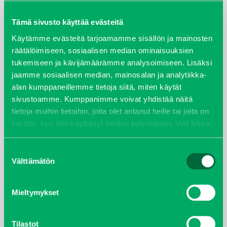
maaliskuu 2026
Tämä sivusto käyttää evästeitä
elokuu 2024
Käytämme evästeitä tarjoamamme sisällön ja mainosten
räätälöimiseen, sosiaalisen median ominaisuuksien
tukemiseen ja kävijämäärämme analysoimiseen. Lisäksi
syyskuu 2023
jaamme sosiaalisen median, mainosalan ja analytiikka-
alan kumppaneillemme tietoja siitä, miten käytät
joulukuu 2022
sivustoamme. Kumppanimme voivat yhdistää näitä
tietoja muihin tietoihin, joita olet antanut heille tai joita on
huhtikuu 2022
kerätty, kun olet käyttänyt heidän palvelujaan. Voit lukea
lisää evästeistä sekä muuttaa hyväksyntääsi
evästeet
helmikuu 2022
sivulta.
Suostumuksen
Välttämätön
valinta
joulukuu 2021
lokakuu 2021
Mieltymykset
kesäkuu 2021
Tilastot